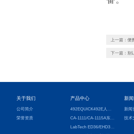
上一篇：
便
下一篇：
别
关于我们
产品中心
新闻
公司简介
492EQUICK492E人体综合测试仪
新闻
荣誉资质
CA-1111/CA-1115A东京理化EYELA CA-1111/CA-1115A冷却水循环装置
技术
LabTech ED36/EHD36智能电热消解仪ED36/EHD36