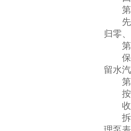
第一
先打
归零、
第二
保持
留水汽
第三
按下
收尾
拆下
理泵表