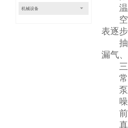
温升
机械设备
空载
表逐步
抽真
漏气、
三、
常规
泵体
噪音
前置
真空