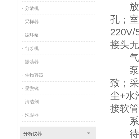
放置
分散机
孔；室
采样器
220
循环泵
接头无
匀浆机
气路
振荡器
泵体
生物容器
致；采
显微镜
尘+水
清洁剂
接软管
洗眼器
系统
待测
分析仪器