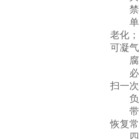
禁止
单次
老化；
可凝气
腐蚀
必须
扫一次
负载
带真
恢复常
四、