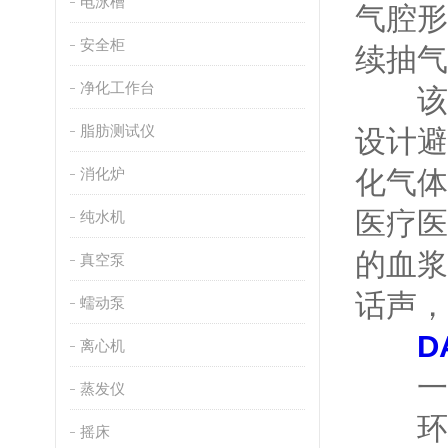
电泳槽
气腔形
安全柜
续抽气
净化工作台
该设
脂肪测试仪
设计避
消化炉
化气体
医疗医
纯水机
的血浆
真空泵
话声，
蠕动泵
D
离心机
一、
蒸发仪
环境
摇床