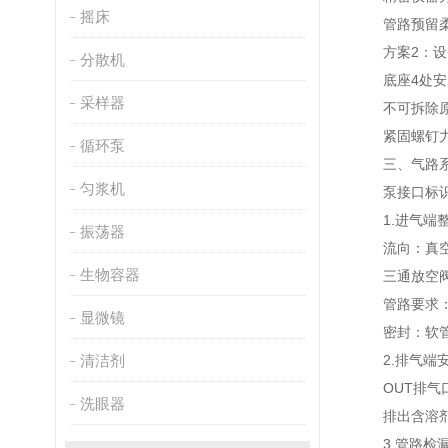
摇床
管路预留柔性
方案2：设
分散机
底座4处安装
采样器
不可拆除原装
紧固螺钉力度
循环泵
三、气路系
匀浆机
泵接口标识：I
1.进气端整
振荡器
流向：真空设
生物容器
三通放空阀作
管路要求：软
显微镜
密封：软管两
清洁剂
2.排气端安
OUT排气口
洗眼器
排出含溶剂、
3.管路检漏