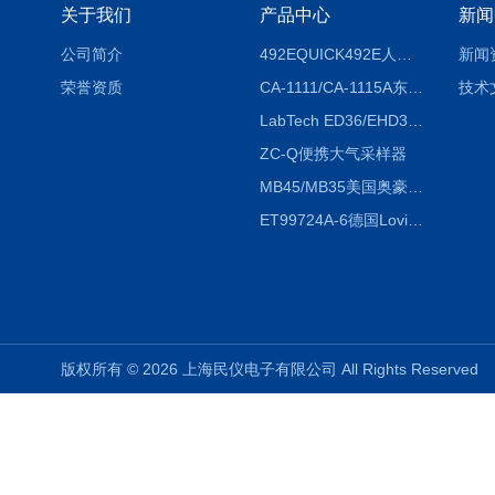
关于我们
产品中心
新闻
公司简介
492EQUICK492E人体综合测试仪
新闻
荣誉资质
CA-1111/CA-1115A东京理化EYELA CA-1111/CA-1115A冷却水循环装置
技术
LabTech ED36/EHD36智能电热消解仪ED36/EHD36
ZC-Q便携大气采样器
MB45/MB35美国奥豪斯OHAUS MB45/MB35卤素红外水分测定仪
ET99724A-6德国Lovibond ET99724A-6微电脑BOD测定仪
版权所有 © 2026 上海民仪电子有限公司 All Rights Reserve