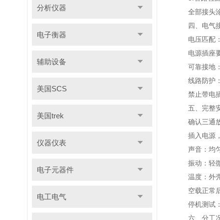
分析仪器
全部接头涂抹
四、电气接
电子衡器
电压匹配：国内
电源插座要求
辅助设备
可靠接地：机
线路防护：内
美国SCS
禁止带电插
五、完整安
美国trek
确认三通放空
插入电源，按
仪器仪表
声音：均匀平
振动：轻微
电子元器件
温度：外壳缓
空载正常后，
电工电气
停机测试：打
六、分工况