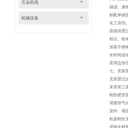
五金机电
抽滤、液相
标配单级脱水
机械设备
化工溶剂、
双级前置过滤
粉尘、粉体
加装不锈钢前
长时间连续2
泵周边加强通
七、安装禁
无前置过滤瓶
未安装三通放
刚性硬管直连
堵塞排气出口
室外、潮湿淋
机架刚性无减
管路生料带缠