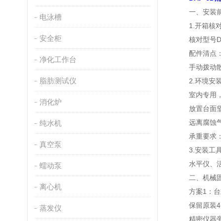
一、安装前
电泳槽
1.开箱核
安全柜
核对型号DAP
配件清点：主
净化工作台
手动拨动散热
脂肪测试仪
2.环境安装
室内专用，严禁
消化炉
放置台面坚固
远离腐蚀气体
纯水机
承重要求：台面
真空泵
3.安装工具
水平仪、活动
蠕动泵
二、机械固定
离心机
方案1：台式
保留原装4个
蒸发仪
精密仪器旁使