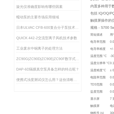
内置多种用于数
旋光仪准确度影响有哪些因素
包括 IQ/OQ
蠕动泵的主要市场应用领域
触摸屏操作的
日本ULVAC CFB-600复合分子泵技术参数
规格 - S700 
简短描述
用
QUICK 442-2交流型离子风机技术参数
电导率范围
0.
工业废水中铜离子的处理方法
电导率精度
+/
温度范围 °C
-3
ZC90G|ZC90D|ZC90E|ZC90F数字式高阻计
温度分辨率 °C
0.
DAP-6D隔膜真空泵具备怎样的特点呢？
温度精度°C
± 
电阻率范围
0.
便携式浊度测试仪怎么用？这份清晰操作指南，新手一看就会
TDS范围
0.
盐度范围
0.
显示屏
7
触摸屏
电
物料号 (s)
30