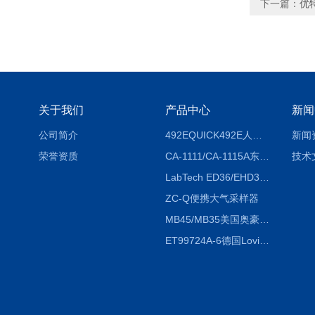
下一篇：
优特
关于我们
产品中心
新闻
公司简介
492EQUICK492E人体综合测试仪
新闻
荣誉资质
CA-1111/CA-1115A东京理化EYELA CA-1111/CA-1115A冷却水循环装置
技术
LabTech ED36/EHD36智能电热消解仪ED36/EHD36
ZC-Q便携大气采样器
MB45/MB35美国奥豪斯OHAUS MB45/MB35卤素红外水分测定仪
ET99724A-6德国Lovibond ET99724A-6微电脑BOD测定仪