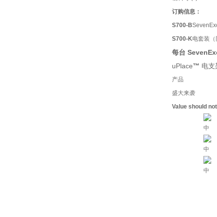
订购信息：
S700-B
SevenExc
S700-K
电套装（同 
每台
SevenExc
uPlace
™
电支
产品
盛大来袭
Value should no
中
中
中