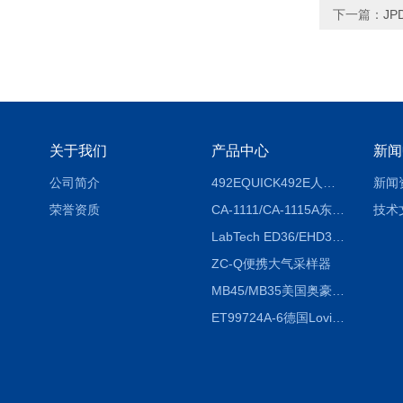
下一篇：
J
关于我们
产品中心
新闻
公司简介
492EQUICK492E人体综合测试仪
新闻
荣誉资质
CA-1111/CA-1115A东京理化EYELA CA-1111/CA-1115A冷却水循环装置
技术
LabTech ED36/EHD36智能电热消解仪ED36/EHD36
ZC-Q便携大气采样器
MB45/MB35美国奥豪斯OHAUS MB45/MB35卤素红外水分测定仪
ET99724A-6德国Lovibond ET99724A-6微电脑BOD测定仪