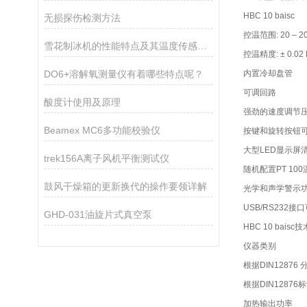
HBC 10 baisc
无损探伤检测方法
控温范围: 20 – 20
雪花制冰机的性能特点及其温度传感器的作用
控温精度: ± 0.02 
DO6+溶解氧测量仪有着哪些特点呢？
内置冷却盘管
可调回路
酸度计使用及原理
强劲的速度调节压
Beamex MC6多功能校验仪
按键和旋转按钮
大型LED显示屏
trek156A离子风机平衡测试仪
随机配置PT 10
鼓风干燥箱的更新换代的操作要领详解
光学和声学警示
USB/RS232
GHD-031油旋片式真空泵
HBC 10 bais
仪器类别
根据DIN12876 
根据DIN12876
加热输出功率