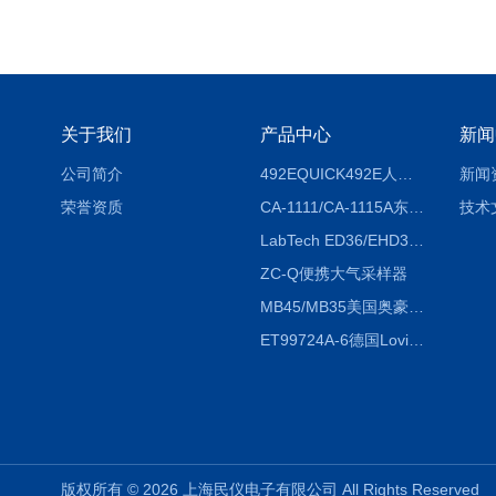
关于我们
产品中心
新闻
公司简介
492EQUICK492E人体综合测试仪
新闻
荣誉资质
CA-1111/CA-1115A东京理化EYELA CA-1111/CA-1115A冷却水循环装置
技术
LabTech ED36/EHD36智能电热消解仪ED36/EHD36
ZC-Q便携大气采样器
MB45/MB35美国奥豪斯OHAUS MB45/MB35卤素红外水分测定仪
ET99724A-6德国Lovibond ET99724A-6微电脑BOD测定仪
版权所有 © 2026 上海民仪电子有限公司 All Rights Reserve