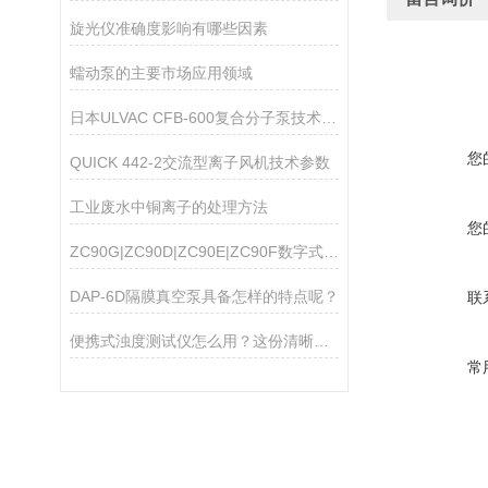
旋光仪准确度影响有哪些因素
蠕动泵的主要市场应用领域
日本ULVAC CFB-600复合分子泵技术参数
您
QUICK 442-2交流型离子风机技术参数
工业废水中铜离子的处理方法
您
ZC90G|ZC90D|ZC90E|ZC90F数字式高阻计
DAP-6D隔膜真空泵具备怎样的特点呢？
联
便携式浊度测试仪怎么用？这份清晰操作指南，新手一看就会
常