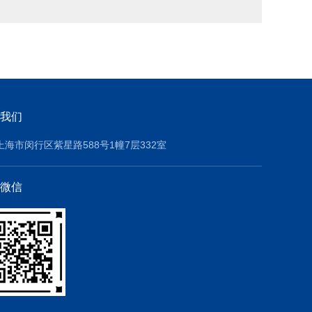
我们
上海市闵行区紫星路588号1幢7层332室
微信