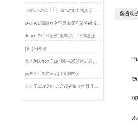
日本ULVAC DISL-502渦旋干式真空泵技术参数
留言询
DAP-6D隔膜真空泵是由哪几部分组成的呢？
Jenco 3173R台式电导率/TDS/盐度测试仪
静电的理论
您
奥地利Anton Paar DMA35便携式密度计技术参数
美国ACL800表面阻抗测试仪
您
真空干燥箱为什么必须先抽真空再升温加热
联
常