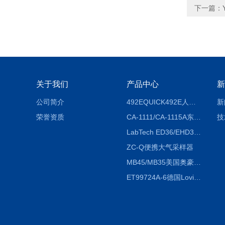
下一篇：
关于我们
产品中心
新
公司简介
492EQUICK492E人体综合测试仪
新
荣誉资质
CA-1111/CA-1115A东京理化EYELA CA-1111/CA-1115A冷却水循环装置
技
LabTech ED36/EHD36智能电热消解仪ED36/EHD36
ZC-Q便携大气采样器
MB45/MB35美国奥豪斯OHAUS MB45/MB35卤素红外水分测定仪
ET99724A-6德国Lovibond ET99724A-6微电脑BOD测定仪