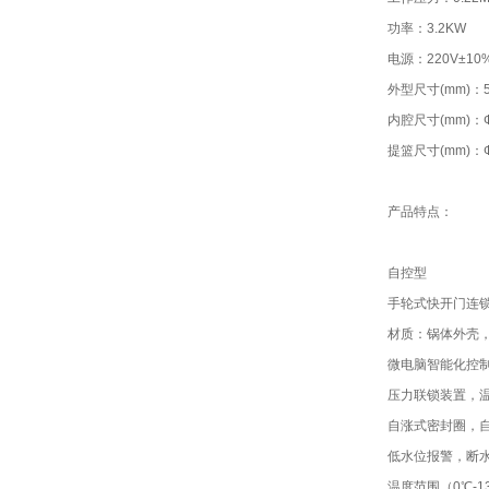
功率：3.2KW
电源：220V±10%
外型尺寸(mm)：50
内腔尺寸(mm)：Ф
提篮尺寸(mm)：Ф3
产品特点：
自控型
手轮式快开门连
材质：锅体外壳，
微电脑智能化控
压力联锁装置，
自涨式密封圈，
低水位报警，断
温度范围（0℃-1