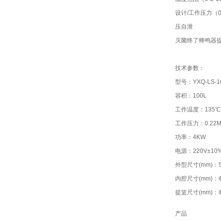
设计/工作压力（0.2
压自泄
灭菌终了蜂鸣器
技术参数：
型号：YXQ-LS-10
容积：100L
工作温度：135℃
工作压力：0.22M
功率：4KW
电源：220V±10%
外型尺寸(mm)：50
内腔尺寸(mm)：Ф
提篮尺寸(mm)：Ф3
产品