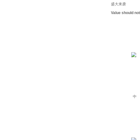
盛大来袭
Value should no
中