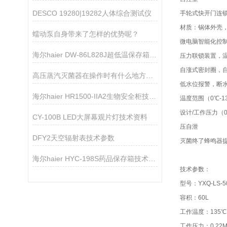
DESCO 19280|19282人体综合测试仪
手轮式快开门连
材质：锅体外壳，
蠕动泵自身带来了怎样的优势呢？
微电脑智能化控
海尔haier DW-86L828J超低温保存箱技术参数
压力联锁装置，
自涨式密封圈，
高压蒸汽灭菌器在操作时有什么地方需要注意的呢？
低水位报警，断
海尔haier HR1500-IIA2生物安全柜技术参数
温度范围（0℃-1
设计/工作压力（0.2
CY-100B LED大屏幕观片灯技术资料
压自泄
DFY2天空辐射表技术参数
灭菌终了蜂鸣器
海尔haier HYC-198S药品保存箱技术资料
技术参数：
型号：YXQ-LS-50
容积：60L
工作温度：135℃
工作压力：0.22M