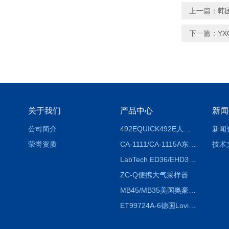
上一篇：
韩国
下一篇：
YX
关于我们
产品中心
新闻
公司简介
492EQUICK492E人体综合测试仪
新闻
荣誉资质
CA-1111/CA-1115A东京理化EYELA CA-1111/CA-1115A冷却水循环装置
技术
LabTech ED36/EHD36智能电热消解仪ED36/EHD36
ZC-Q便携大气采样器
MB45/MB35美国奥豪斯OHAUS MB45/MB35卤素红外水分测定仪
ET99724A-6德国Lovibond ET99724A-6微电脑BOD测定仪