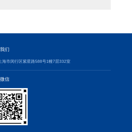
我们
上海市闵行区紫星路588号1幢7层332室
微信