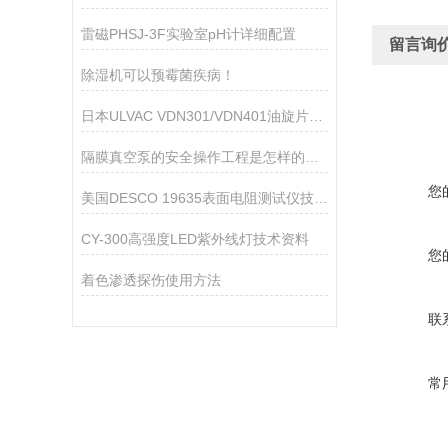
雷磁PHSJ-3F实验室pH计详细配置
留言询
除湿机可以预霉菌疾病！
日本ULVAC VDN301/VDN401油旋片式真空泵
隔膜真空泵的安全操作工程是怎样的呢？
您
美国DESCO 19635表面电阻测试仪技术参数
CY-300高强度LED紫外线灯技术资料
您
着色渗透探伤使用方法
联
常