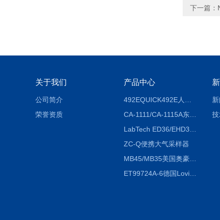
下一篇：
关于我们
产品中心
新
公司简介
492EQUICK492E人体综合测试仪
新
荣誉资质
CA-1111/CA-1115A东京理化EYELA CA-1111/CA-1115A冷却水循环装置
技
LabTech ED36/EHD36智能电热消解仪ED36/EHD36
ZC-Q便携大气采样器
MB45/MB35美国奥豪斯OHAUS MB45/MB35卤素红外水分测定仪
ET99724A-6德国Lovibond ET99724A-6微电脑BOD测定仪