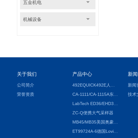
五金机电
机械设备
关于我们
产品中心
新闻
公司简介
492EQUICK492E人体综合测试仪
新闻
荣誉资质
CA-1111/CA-1115A东京理化EYELA CA-1111/CA-1115A冷却水循环装置
技术
LabTech ED36/EHD36智能电热消解仪ED36/EHD36
ZC-Q便携大气采样器
MB45/MB35美国奥豪斯OHAUS MB45/MB35卤素红外水分测定仪
ET99724A-6德国Lovibond ET99724A-6微电脑BOD测定仪