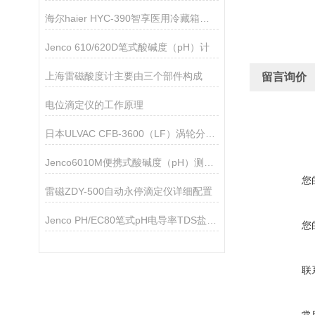
海尔haier HYC-390智享医用冷藏箱技术参数
Jenco 610/620D笔式酸碱度（pH）计
上海雷磁酸度计主要由三个部件构成
留言询价
电位滴定仪的工作原理
日本ULVAC CFB-3600（LF）涡轮分子泵技术参数
Jenco6010M便携式酸碱度（pH）测试仪
您
雷磁ZDY-500自动永停滴定仪详细配置
Jenco PH/EC80笔式pH电导率TDS盐度计
您
联