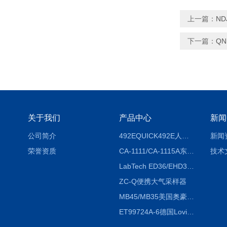
上一篇：
N
下一篇：
Q
关于我们
产品中心
新闻
公司简介
492EQUICK492E人体综合测试仪
新闻
荣誉资质
CA-1111/CA-1115A东京理化EYELA CA-1111/CA-1115A冷却水循环装置
技术
LabTech ED36/EHD36智能电热消解仪ED36/EHD36
ZC-Q便携大气采样器
MB45/MB35美国奥豪斯OHAUS MB45/MB35卤素红外水分测定仪
ET99724A-6德国Lovibond ET99724A-6微电脑BOD测定仪