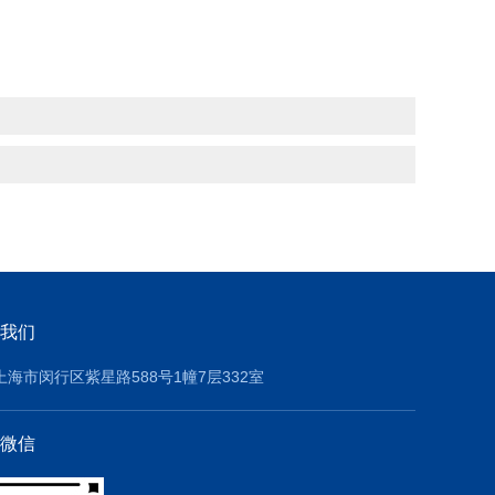
我们
上海市闵行区紫星路588号1幢7层332室
微信