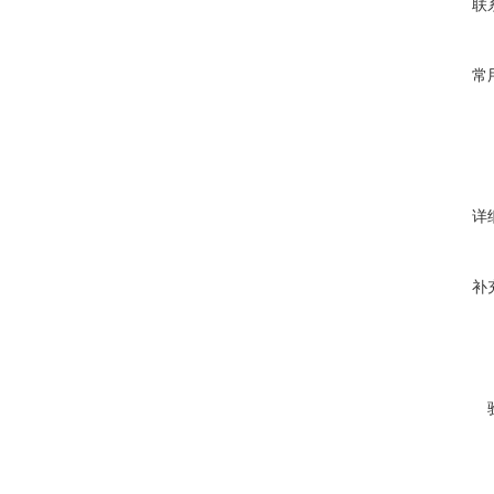
联
常
详
补