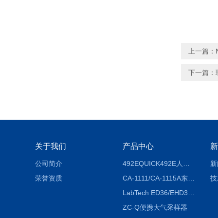
上一篇：
下一篇：
关于我们
产品中心
新
公司简介
492EQUICK492E人体综合测试仪
新
荣誉资质
CA-1111/CA-1115A东京理化EYELA CA-1111/CA-1115A冷却水循环装置
技
LabTech ED36/EHD36智能电热消解仪ED36/EHD36
ZC-Q便携大气采样器