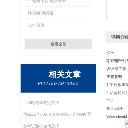
生命科学仪器及设备
环境检测仪器
光学仪器
详情介
查看全部
供应
QNP型平
该仪器主要用
相关文章
主要参数
RELATED ARTICLES
1.平行板重量
2.活塞筒容积
产品
土壤电导率测定方法
商品优惠中
雷磁ZDY-500自动永停滴定仪详细配置
Value should
材料试验机如何选择