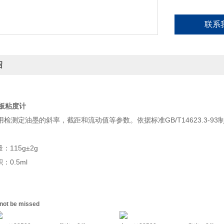
联系
绍
行板粘度计
检测定油墨的斜率，截距和流动值等参数。依据标准GB/T14623.3-93
：115g±2g
：0.5ml
 not be missed