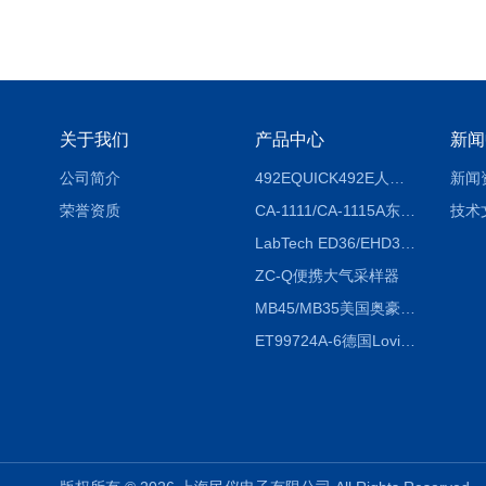
关于我们
产品中心
新闻
公司简介
492EQUICK492E人体综合测试仪
新闻
荣誉资质
CA-1111/CA-1115A东京理化EYELA CA-1111/CA-1115A冷却水循环装置
技术
LabTech ED36/EHD36智能电热消解仪ED36/EHD36
ZC-Q便携大气采样器
MB45/MB35美国奥豪斯OHAUS MB45/MB35卤素红外水分测定仪
ET99724A-6德国Lovibond ET99724A-6微电脑BOD测定仪