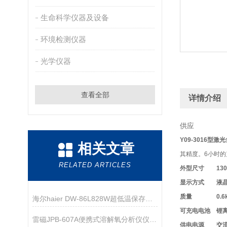
生命科学仪器及设备
环境检测仪器
光学仪器
查看全部
详情介绍
供应
Y09-3016型
相关文章
其精度。6小时的
RELATED ARTICLES
外型尺寸
13
显示方式
液
质量
0.6
海尔haier DW-86L828W超低温保存箱技术资料
可充电电池
锂离
雷磁JPB-607A便携式溶解氧分析仪仪器配置
供电电源
交流