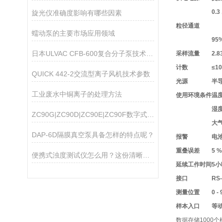
0.3
旋光仪准确度影响有哪些因素
粒径通道
蠕动泵的主要市场应用领域
95
日本ULVAC CFB-600复合分子泵技术参数
采样流量
2.
计数
≤10
QUICK 442-2交流型离子风机技术参数
光源
半导
工业废水中铜离子的处理方法
使用环境条件
温度
湿度
ZC90G|ZC90D|ZC90E|ZC90F数字式高阻计
大气
DAP-6D隔膜真空泵具备怎样的特点呢？
报警
电池
重叠误差
5 
便携式浊度测试仪怎么用？这份清晰操作指南，新手一看就会
延续工作时间
5
接口
RS-
测量位置
0 -
样本入口
等
数据存储
1000