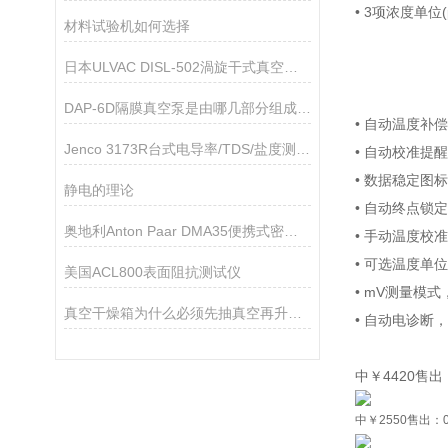
• 3项浓度单位
材料试验机如何选择
日本ULVAC DISL-502渦旋干式真空泵技术参数
DAP-6D隔膜真空泵是由哪几部分组成的呢？
• 自动温度补
Jenco 3173R台式电导率/TDS/盐度测试仪
• 自动校准提
• 数据稳定图
静电的理论
• 自动终点锁
奥地利Anton Paar DMA35便携式密度计技术参数
• 手动温度校
• 可选温度单位
美国ACL800表面阻抗测试仪
• mV测量模
真空干燥箱为什么必须先抽真空再升温加热
• 自动电诊断
中￥4420售出
中
￥2550
售出：