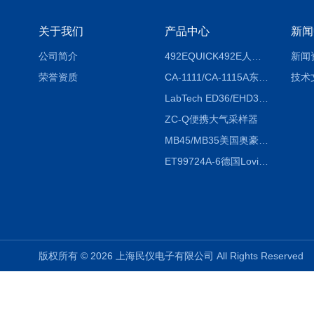
关于我们
产品中心
新闻
公司简介
492EQUICK492E人体综合测试仪
新闻
荣誉资质
CA-1111/CA-1115A东京理化EYELA CA-1111/CA-1115A冷却水循环装置
技术
LabTech ED36/EHD36智能电热消解仪ED36/EHD36
ZC-Q便携大气采样器
MB45/MB35美国奥豪斯OHAUS MB45/MB35卤素红外水分测定仪
ET99724A-6德国Lovibond ET99724A-6微电脑BOD测定仪
版权所有 © 2026 上海民仪电子有限公司 All Rights Reserve