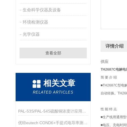
生命科学仪器及设备
环境检测仪器
光学仪器
详情介绍
查看全部
供应
TH2687C电解
简 要 介 绍
相关文章
■TH2687C
RELATED ARTICLES
自动转换。TH2
性 能 特 点
PAL-53S/PAL-54S硫酸铜浓度计应用指导
■生产线用通用型
优特eutech COND6+手提式电导率测量仪
■电压、充电时间