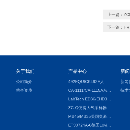
上一篇：
Z
下一篇：
H
关于我们
产品中心
新闻
公司简介
492EQUICK492E人体综合测试仪
新闻
荣誉资质
CA-1111/CA-1115A东京理化EYELA CA-1111/CA-1115A冷却水循环装置
技术
LabTech ED36/EHD36智能电热消解仪ED36/EHD36
ZC-Q便携大气采样器
MB45/MB35美国奥豪斯OHAUS MB45/MB35卤素红外水分测定仪
ET99724A-6德国Lovibond ET99724A-6微电脑BOD测定仪