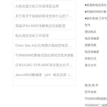
■直观的电流读出
火焰光度计的工作原理及运用
■充电时间倒计数
关于真空干燥箱的噪音您有什么想了解的
■操作简便,工作
型号
雷磁JPSJ-605F溶解氧仪仪器配置
测试电压
电位滴定仪的工作原理
电压准确度
Orion Star A台式/便携式基础型电导率测量仪技术参数
测量范围
电流准确度
TOM600ME重锤式阻抗测试仪技术参数
控制方式
日本ULVAC CFB-600F风冷复合分子泵技术参数
显示方式
Jenco6810酸碱度（pH）氧化还原（ORP）温度测试仪
随 机 附 件
型号名称
TH26003两端
TH26004C二