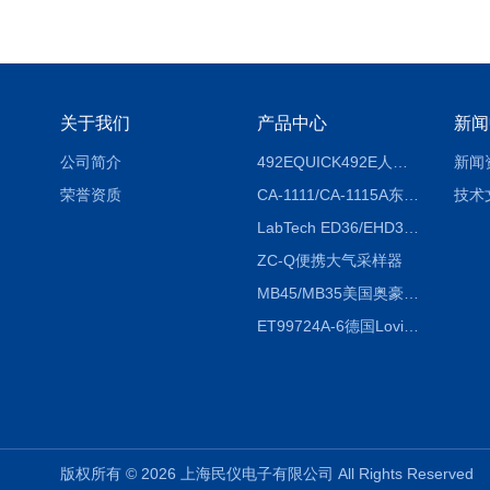
关于我们
产品中心
新闻
公司简介
492EQUICK492E人体综合测试仪
新闻
荣誉资质
CA-1111/CA-1115A东京理化EYELA CA-1111/CA-1115A冷却水循环装置
技术
LabTech ED36/EHD36智能电热消解仪ED36/EHD36
ZC-Q便携大气采样器
MB45/MB35美国奥豪斯OHAUS MB45/MB35卤素红外水分测定仪
ET99724A-6德国Lovibond ET99724A-6微电脑BOD测定仪
版权所有 © 2026 上海民仪电子有限公司 All Rights Reserve