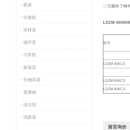
摇床
◇灭菌终了蜂
分散机
LDZM-40/6
采样器
循环泵
型号
匀浆机
LDZM-40KCS
振荡器
生物容器
LDZM-60KCS
LDZM-80KCS
显微镜
清洁剂
洗眼器
留言询价