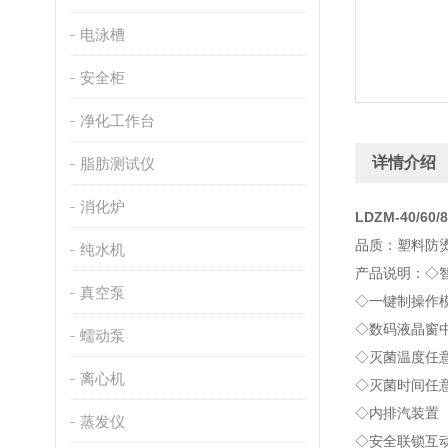
电泳槽
安全柜
净化工作台
详情介绍
脂肪测试仪
消化炉
LDZM-40/6
品质：塑料防
纯水机
产品说明：◇
真空泵
◇一键制操作
◇数码液晶窗
蠕动泵
◇灭菌温度任意
离心机
◇灭菌时间任意
◇内排汽装置
蒸发仪
◇安全联锁互