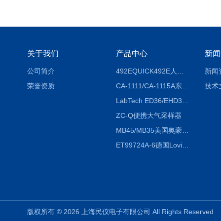
关于我们
产品中心
新闻
公司简介
492EQUICK492E人体综合测试仪
新闻
荣誉资质
CA-1111/CA-1115A东京理化EYELA CA-1111/CA-1115A冷却水循环装置
技术
LabTech ED36/EHD36智能电热消解仪ED36/EHD36
ZC-Q便携大气采样器
MB45/MB35美国奥豪斯OHAUS MB45/MB35卤素红外水分测定仪
ET99724A-6德国Lovibond ET99724A-6微电脑BOD测定仪
版权所有 © 2026 上海民仪电子有限公司 All Rights Reserve