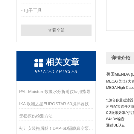
电子工具
查看全部
详情介绍
相关文章
RELATED ARTICLES
美国MENDA 
MEGA (美佳)
MEGA High Capa
PAL-Moisture数显水分折射仪应用指导
5加仑容量过滤器
IKA 欧洲之星EUROSTAR 60搅拌器技术资料
所有配套管件为
0.3微米效率的过
无损探伤检测方法
84dBA噪音
通过UL认证
别让安装拖后腿！DAP-6D隔膜真空泵，手把手教你快速就位