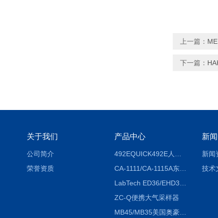
上一篇：
M
下一篇：
HA
关于我们
产品中心
新闻
公司简介
492EQUICK492E人体综合测试仪
新闻
荣誉资质
CA-1111/CA-1115A东京理化EYELA CA-1111/CA-1115A冷却水循环装置
技术
LabTech ED36/EHD36智能电热消解仪ED36/EHD36
ZC-Q便携大气采样器
MB45/MB35美国奥豪斯OHAUS MB45/MB35卤素红外水分测定仪