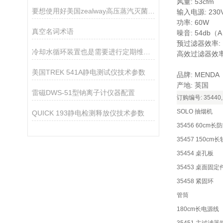
风量: 53cfm
要想使用好美国zealway高压蒸汽灭菌器需按照以下步骤
输入电源: 230V
功率: 60W
真空名词术语
噪音: 54db（
预过滤器效率: F
冷却水循环装置也是需要进行定期维护的
高效过滤器效率: 
美国TREK 541A静电测试仪技术参数
品牌: MENDA
产地: 英国
雷磁DWS-51型钠离子计仪器配置
订购编号: 35440
SOLO 抽烟机
QUICK 193静电检测释放仪技术参数
35456 60cm
35457 150cm
35454 桌孔板
35453 桌面固定
35458 紧固环
管筒
180cm长电源线