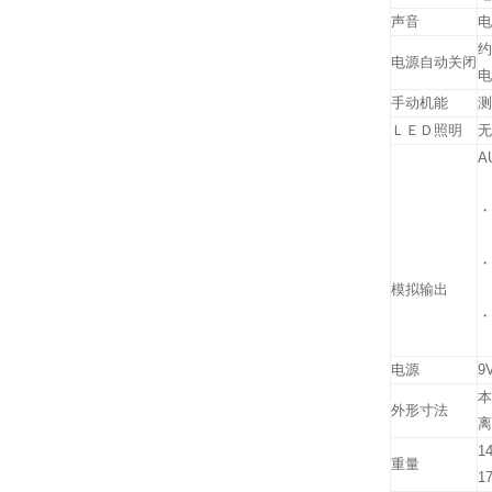
声音
电
约
电源自动关闭
电
手动机能
测
ＬＥＤ照明
无
A
0 
・
0
・
模拟输出
0
・I
0
电源
9
本
外形寸法
离
1
重量
1