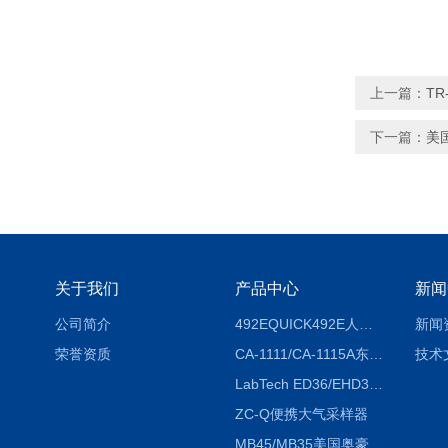
上一篇：
TR
下一篇：
美
关于我们
产品中心
新闻
公司简介
492EQUICK492E人体综合测试仪
新闻
荣誉资质
CA-1111/CA-1115A东京理化EYELA CA-1111/CA-1115A冷却水循环装置
技术
LabTech ED36/EHD36智能电热消解仪ED36/EHD36
ZC-Q便携大气采样器
MB45/MB35美国奥豪斯OHAUS MB45/MB35卤素红外水分测定仪