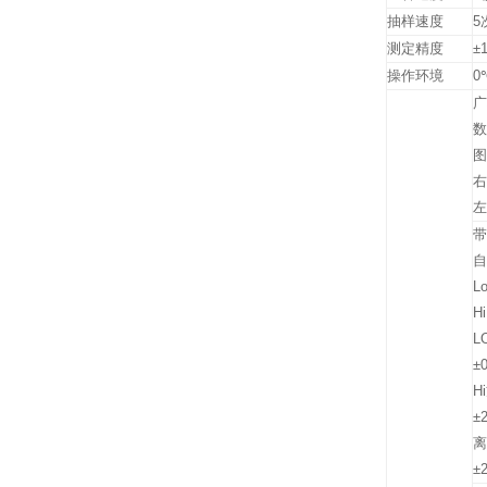
抽样速度
5
测定精度
±
操作环境
0
广
数
图
右
左
带
自
Lo
Hi
L
±
H
±
离
±