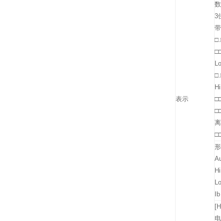
数
3
带
□
□□
L
□
H
表示
□
□□
离
□□
形
A
H
L
I
[
电