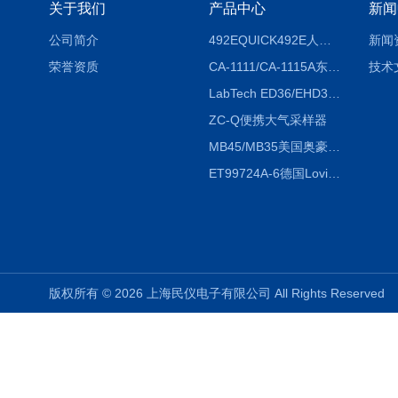
关于我们
产品中心
新闻
公司简介
492EQUICK492E人体综合测试仪
新闻
荣誉资质
CA-1111/CA-1115A东京理化EYELA CA-1111/CA-1115A冷却水循环装置
技术
LabTech ED36/EHD36智能电热消解仪ED36/EHD36
ZC-Q便携大气采样器
MB45/MB35美国奥豪斯OHAUS MB45/MB35卤素红外水分测定仪
ET99724A-6德国Lovibond ET99724A-6微电脑BOD测定仪
版权所有 © 2026 上海民仪电子有限公司 All Rights Reserve