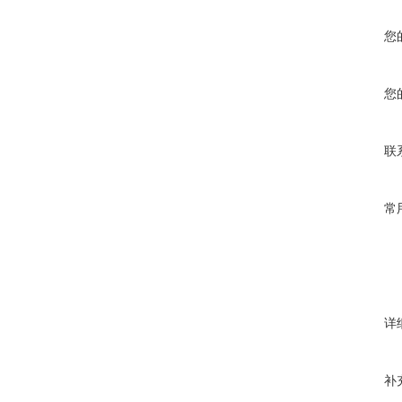
您
您
联
常
详
补