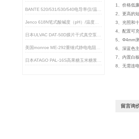
1、价格低
BANTE 520/531/530/540电导率仪/温度计技术参数
2、更高的短
Jenco 618N笔式酸碱度（pH）/温度测试仪
3、光照和
4、配置可
日本ULVAC DAT-50D膜片干式真空泵技术参数
5、Φ4m
美国monroe ME-292重锤式静电电阻测试仪
6、深蓝色
7、内置白
日本ATAGO PAL-16S高果糖玉米糖浆折射仪应用指导
8、无需连
留言询