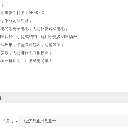
廉；
期重复性精度：ΔE≤0.03；
十字架双定位功能；
充电的锂离子电池，无需反复购买电池；
m测量口径，手提式结构，适用于更多测量场合；
主流外形，彩盒快速包装，运输方便；
板参数，无需进行黑白板校正；
电脑开机即用—让测量更简单！
价
产品：