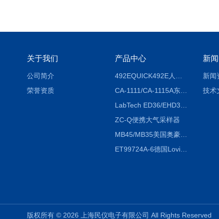
关于我们
产品中心
新闻
公司简介
492EQUICK492E人体综合测试仪
新闻
荣誉资质
CA-1111/CA-1115A东京理化EYELA CA-1111/CA-1115A冷却水循环装置
技术
LabTech ED36/EHD36智能电热消解仪ED36/EHD36
ZC-Q便携大气采样器
MB45/MB35美国奥豪斯OHAUS MB45/MB35卤素红外水分测定仪
ET99724A-6德国Lovibond ET99724A-6微电脑BOD测定仪
版权所有 © 2026 上海民仪电子有限公司 All Rights Reserve