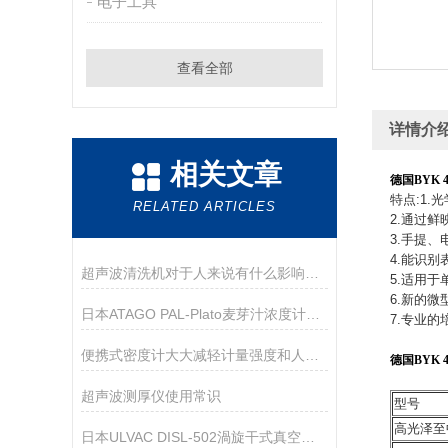
电子工具
查看全部
详情介
相关文章
德国BYK 4
特点:1
RELATED ARTICLES
2.通过鲜
3.手提
4.能识
超声波清洗机对于人来说有什么影响呢？
5.适用
6.新的
日本ATAGO PAL-Plato麦芽汁浓度计应用指导
7.专业
便携式密度计大大减轻计量强度和人为误差
德国BYK 4
超声波测厚仪使用常识
型号
高光泽至
日本ULVAC DISL-502渦旋干式真空泵技术参数