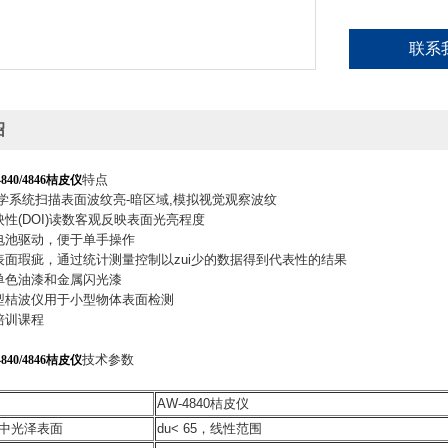
联系
绍
特点
840/4846桔皮仪
.光学系统扫描表面波纹亮-暗区域,模拟视觉观察波纹
映性(DOI)读数客观反映表面光亮程度
、电池驱动，便于单手操作
别表面瑕疵，通过统计测量控制以zui少的数据得到代表性的结果
于单色油漆和金属闪光漆
微型桔波仪用于小型物体表面检测
的培训课程
技术参数
840/4846桔皮仪
AW-4840桔皮仪
中光泽表面
du< 65，线性范围