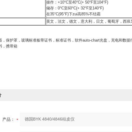
操作：+10°C至40°C(+ 50°F至104°F)
储存：0°C至60°C(+ 32°F至140°F)
在35°C(95°F)下zui高85%不结霜
英文，法文，德文，意大利，日文，葡萄牙，西班
器，保护罩，玻璃标准板带证书，标准证书，软件auto-chart光盘，充电和
书，携带箱
价
产品：