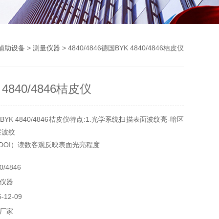
辅助设备
>
测量仪器
> 4840/4846德国BYK 4840/4846桔皮仪
4840/4846桔皮仪
YK 4840/4846桔皮仪特点:1.光学系统扫描表面波纹亮-暗区
察波纹
（DOI）读数客观反映表面光亮程度
驱动，便于单手操作
/4846
瑕疵，通过统计测量控制以Z少的数据得到代表性的结果
仪器
油漆和金属闪光漆
12-09
厂家