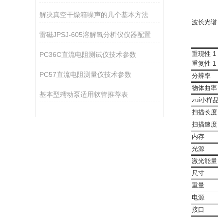
解决真空干燥箱噪声的几个基本方法
波长光谱
雷磁JPSJ-605溶解氧分析仪仪器配置
重现性 1
PC36C直流电阻测试仪技术参数
重复性 1
PC57直流电阻测量仪技术参数
分辨率
物体曲率
基本型蠕动泵适用软管推荐表
zui小样
扫描长度
扫描速度
内存
光源
激光能量
尺寸
重量
电源
接口