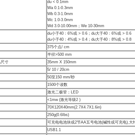
du < 0.1mm
Wa 0.1-0.3mm
Wb 0.3-1.0mm
Wc 1.0-3.0mm
Wd 3.0-10.00mm；We 10-30mm
du小于40：6%或 > 0.6；du大于40：6%或 > 0.6
du小于40：4%或 > 0.4；du大于40：8%或 > 0.8
375个点/ cm
半径>500 mm
品尺寸
35mm X 150mm
5/ 10 / 20cm
50至150 mm/秒
1500个读数
激光二极管；LED
<1mw (激光等级2 )
70X120X40mm(2.7X4.7X1.6in)
250g(0.6Ibs)
可充电电池块或2节AA五号电池(碱性或可充电),大约
USB1.1