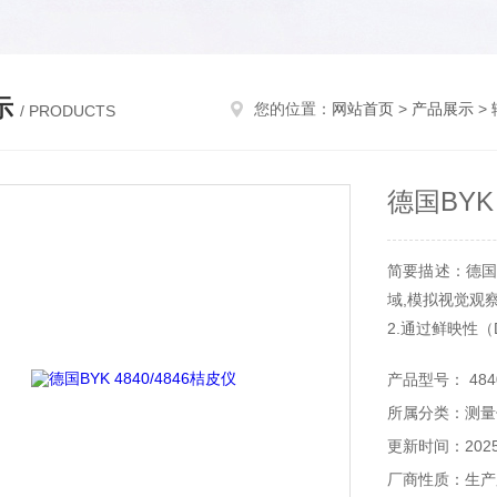
示
您的位置：
网站首页
>
产品展示
>
/ PRODUCTS
德国BYK 
简要描述：德国B
域,模拟视觉观
2.通过鲜映性
3.手提、电池
产品型号： 4840
4.能识别表面
所属分类：测量
5.适用于单色
更新时间：2025-
厂商性质：生产