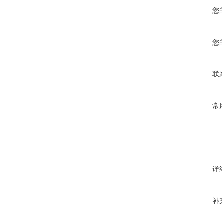
您
您
联
常
详
补