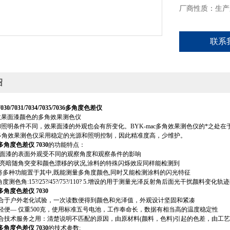
厂商性质：生产
联系
绍
30/7031/7034/7035/7036多角度色差仪
效果面漆颜色的多角效果测色仪
照明条件不同，效果面漆的外观也会有所变化。BYK-mac多角效果测色仪的*之处
ac多角效果测色仪采用稳定的光源和照明控制，因此精准度高，少维护。
多角度色差仪 7030
的功能特点：
应面漆的表面外观受不同的观察角度和观察条件的影响
量亮暗随角突变和颜色漂移的状况,涂料的特殊闪烁效应同样能检测到
计将多种功能置于其中,既能测量多角度颜色,同时又能检测涂料的闪光特征
角度测色角:15?/25?/45?/75?/110? 5.增设的用于测量光泽反射角后面光干扰颜料变
多角度色差仪 7030
适合于户外老化试验，一次读数便得到颜色和光泽值，外观设计坚固和紧凑
轻便— 仅重500克，使用标准五号电池，工作奉命长，数据有相当高的温度稳定性
合技术服务之用：清楚说明不匹配的原因，由原材料(颜料，色料)引起的色差，由工艺
多角度色差仪 7030
的技术参数: