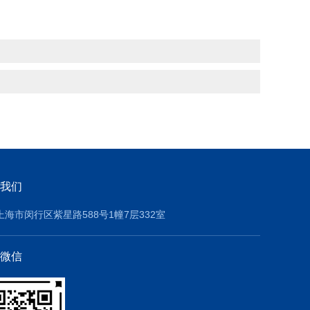
我们
上海市闵行区紫星路588号1幢7层332室
微信