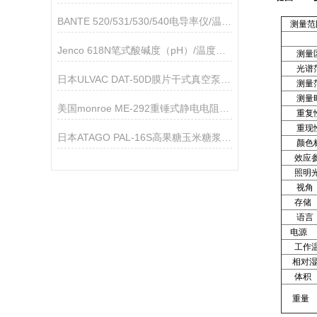
BANTE 520/531/530/540电导率仪/温度计技术参数
测量范
Jenco 618N笔式酸碱度（pH）/温度测试仪
测量
光谱
日本ULVAC DAT-50D膜片干式真空泵技术参数
测量
测量
美国monroe ME-292重锤式静电电阻测试仪
重复
重现
日本ATAGO PAL-16S高果糖玉米糖浆折射仪应用指导
颜色
效应
照明光
视角
存储
语言
电源
工作
相对湿
体积
重量