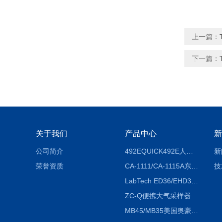
上一篇：
下一篇：
关于我们
产品中心
新
公司简介
492EQUICK492E人体综合测试仪
新
荣誉资质
CA-1111/CA-1115A东京理化EYELA CA-1111/CA-1115A冷却水循环装置
技
LabTech ED36/EHD36智能电热消解仪ED36/EHD36
ZC-Q便携大气采样器
MB45/MB35美国奥豪斯OHAUS MB45/MB35卤素红外水分测定仪