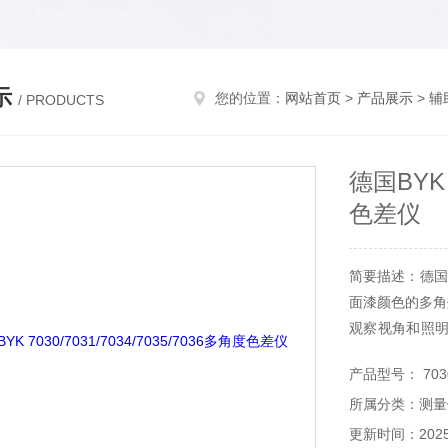
示
您的位置：
网站首页
>
产品展示
>
辅
/ PRODUCTS
德国BYK 7
色差仪
简要描述：德国BY
面漆颜色的多角
观察视角和照明
果测色仪的*
产品型号： 7030/
色。此外，BY
所属分类：测量
度高，少维护。
更新时间：2025-