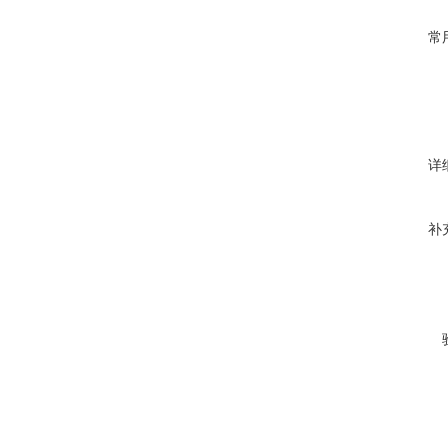
常
详
补