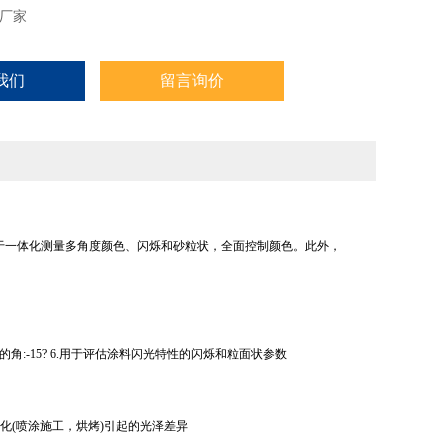
厂家
我们
留言询价
在于一体化测量多角度颜色、闪烁和砂粒状，全面控制颜色。此外，
化轨迹的角:-15? 6.用于评估涂料闪光特性的闪烁和粒面状参数
化(喷涂施工，烘烤)引起的光泽差异