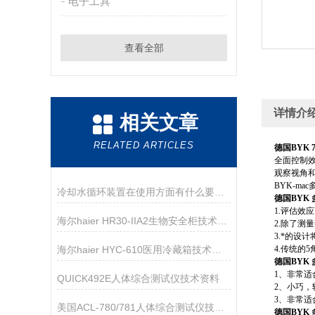
电子工具
查看全部
详情介
相关文章
RELATED ARTICLES
德国BYK 70
全面控制
观察视角和
BYK-m
冷却水循环装置在使用方面有什么要领呢？
德国BYK 
1.评估效
海尔haier HR30-IIA2生物安全柜技术资料
2.除了测
3.*的设
海尔haier HYC-610医用冷藏箱技术参数
4.传统的5
德国BYK 
1、非常
QUICK492E人体综合测试仪技术资料
2、小巧，
3、非常适
美国ACL-780/781人体综合测试仪技术参数
德国BYK 