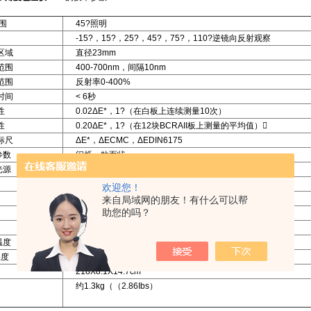
围
45?照明
-15?，15?，25?，45?，75?，110?逆镜向反射观察
区域
直径23mm
范围
400-700nm，间隔10nm
范围
反射率0-400%
时间
< 6秒
性
0.02ΔΕ*，1?（在白板上连续测量10次）
性
0.20ΔΕ*，1?（在12块BCRAII板上测量的平均值）
标尺
ΔΕ*，ΔΕCMC，ΔΕDIN6175
参数
闪烁，粒面状
源
A；C；D50；D65；F2；F7；F11；F12
2?；10?
欢迎您！
1000个标准/样品
来自局域网的朋友！有什么可以帮
助您的吗？
英、德、法、意、西班牙语
4节AA NiMH电池
温度
10?C - 42?C（50?F-110?F）
度
不超过85%，35?C（95?F）；不结露
218X8.1X14.7cm
约1.3kg（（2.86Ibs）