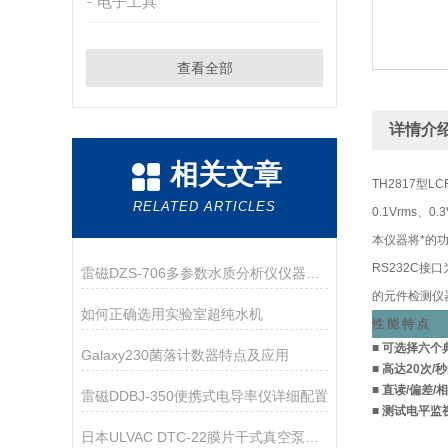
电子工具
查看全部
详情介
相关文章
TH2817型
RELATED ARTICLES
0.1Vrms
本仪器将*的功
RS232C
雷磁DZS-706多参数水质分析仪仪器配置
的元件检测仪
如何正确选用实验室超纯水机
性 能 特 点
■ 可选择六个典
Galaxy230菌落计数器特点及应用
■ 高达20次
■ 直读/偏差/
雷磁DDBJ-350便携式电导率仪详细配置
■ 测试电平监
日本ULVAC DTC-22膜片干式真空泵技术参数