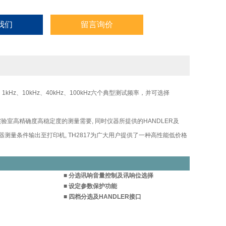
我们
留言询价
kHz、10kHz、40kHz、100kHz六个典型测试频率，并可选择
验室高精确度高稳定度的测量需要, 同时仪器所提供的HANDLER及
测量条件输出至打印机, TH2817为广大用户提供了一种高性能低价格
■ 分选讯响音量控制及讯响位选择
■ 设定参数保护功能
■ 四档分选及HANDLER接口