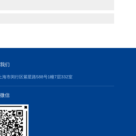
我们
上海市闵行区紫星路588号1幢7层332室
微信