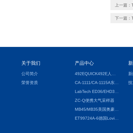
上一篇：
下一篇：
关于我们
产品中心
新
公司简介
492EQUICK492E人体综合测试仪
新
荣誉资质
CA-1111/CA-1115A东京理化EYELA CA-1111/CA-1115A冷却水循环装置
技
LabTech ED36/EHD36智能电热消解仪ED36/EHD36
ZC-Q便携大气采样器
MB45/MB35美国奥豪斯OHAUS MB45/MB35卤素红外水分测定仪
ET99724A-6德国Lovibond ET99724A-6微电脑BOD测定仪