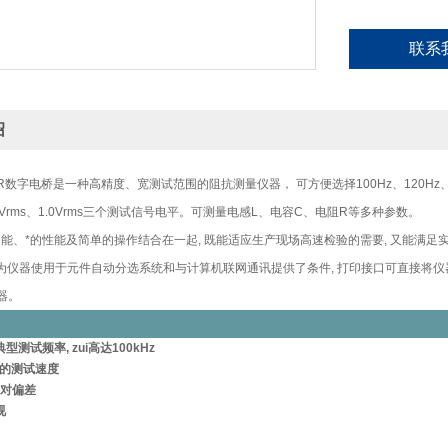
联系
绍
LCR数字电桥是一种高精度、宽测试范围的阻抗测量仪器， 可方便选择100Hz、120Hz、1
、0.3Vrms、1.0Vrms三个测试信号电平。可测量电感L、电容C、电阻R等多种参数。
能、*的性能及简单的操作结合在一起, 既能适应生产现场高速检验的需要, 又能满足实
接口为仪器使用于元件自动分选系统和与计算机联网通讯提供了条件, 打印接口可直接将仪器
器。
型测试频率, zui高达100kHz
/秒的测试速度
相对偏差
视