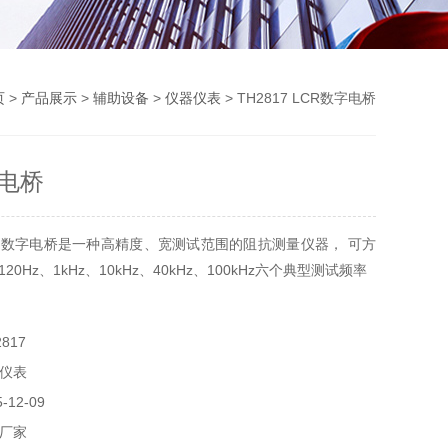
页
>
产品展示
>
辅助设备
>
仪器仪表
> TH2817 LCR数字电桥
字电桥
R数字电桥是一种高精度、宽测试范围的阻抗测量仪器， 可方
120Hz、1kHz、10kHz、40kHz、100kHz六个典型测试频率
817
仪表
12-09
厂家