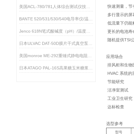
快速测量，节
美国ACL-780/781人体综合测试仪技术参数
多行显示的屏
BANTE 520/531/530/540电导率仪/温度计技术参数
低流量下仍能
Jenco 618N笔式酸碱度（pH）/温度测试仪
更长的电池寿命
随机提供TSI
日本ULVAC DAT-50D膜片干式真空泵技术参数
美国monroe ME-292重锤式静电电阻测试仪
应用场合
排风柜和生物
日本ATAGO PAL-16S高果糖玉米糖浆折射仪应用指导
HVAC 系统
节能研究
洁净室测试
工业卫生研究
达标检查
选型参考
型号