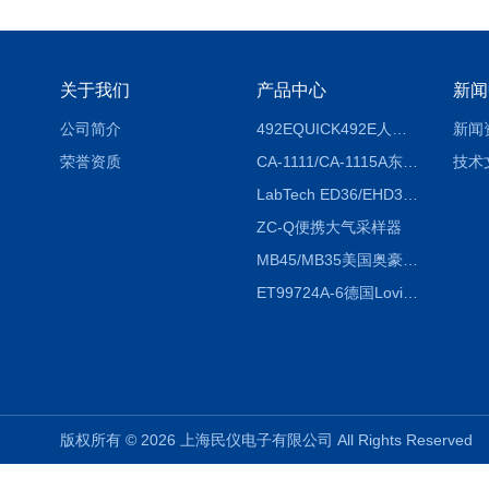
关于我们
产品中心
新闻
公司简介
492EQUICK492E人体综合测试仪
新闻
荣誉资质
CA-1111/CA-1115A东京理化EYELA CA-1111/CA-1115A冷却水循环装置
技术
LabTech ED36/EHD36智能电热消解仪ED36/EHD36
ZC-Q便携大气采样器
MB45/MB35美国奥豪斯OHAUS MB45/MB35卤素红外水分测定仪
ET99724A-6德国Lovibond ET99724A-6微电脑BOD测定仪
版权所有 © 2026 上海民仪电子有限公司 All Rights Reserve