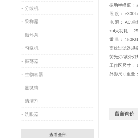
振动半峰值： ≤5
分散机
照 度： ≥300L
采样器
电 源： AC,单
zui大功耗： 2
循环泵
重 量： 150K
匀浆机
高效过滤器规格及
荧光灯/紫外灯规
振荡器
工作区尺寸： 1
外形尺寸重量： 
生物容器
显微镜
清洁剂
留言询价
洗眼器
查看全部