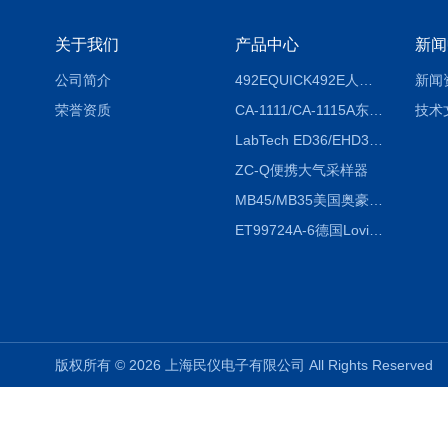
关于我们
产品中心
新闻
公司简介
492EQUICK492E人体综合测试仪
新闻
荣誉资质
CA-1111/CA-1115A东京理化EYELA CA-1111/CA-1115A冷却水循环装置
技术
LabTech ED36/EHD36智能电热消解仪ED36/EHD36
ZC-Q便携大气采样器
MB45/MB35美国奥豪斯OHAUS MB45/MB35卤素红外水分测定仪
ET99724A-6德国Lovibond ET99724A-6微电脑BOD测定仪
版权所有 © 2026 上海民仪电子有限公司 All Rights Reserve