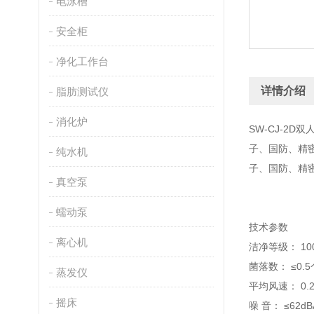
电泳槽
安全柜
净化工作台
详情介绍
脂肪测试仪
消化炉
SW-CJ-2
子、国防、精密
纯水机
子、国防、精
真空泵
蠕动泵
技术参数
离心机
洁净等级： 10
菌落数： ≤0.
蒸发仪
平均风速： 0.2
摇床
噪 音： ≤62d