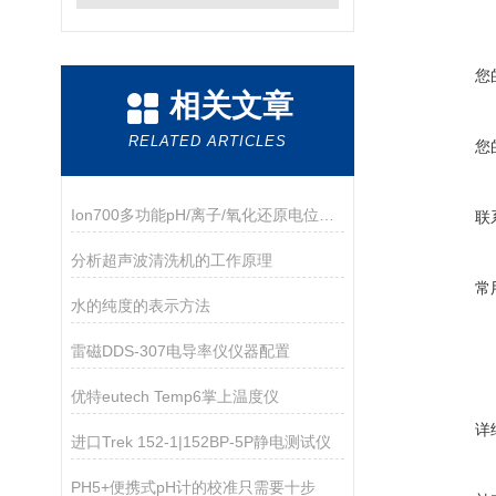
您
相关文章
RELATED ARTICLES
您
Ion700多功能pH/离子/氧化还原电位（ORP）/温度计
联
分析超声波清洗机的工作原理
常
水的纯度的表示方法
雷磁DDS-307电导率仪仪器配置
优特eutech Temp6掌上温度仪
详
进口Trek 152-1|152BP-5P静电测试仪
PH5+便携式pH计的校准只需要十步