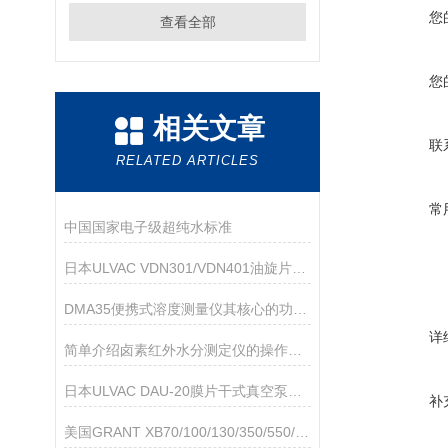
您
查看全部
您
相关文章
联
RELATED ARTICLES
常
中国国家电子级超纯水标准
日本ULVAC VDN301/VDN401油旋片式真空泵
DMA35便携式溶度测量仪其核心的功能如下
详
简单介绍卤素红外水分测定仪的操作步骤
日本ULVAC DAU-20膜片干式真空泵技术参数
补
美国GRANT XB70/100/130/350/550/900FZ雪花制冰机技术参数