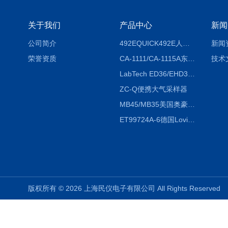
关于我们
产品中心
新闻
公司简介
492EQUICK492E人体综合测试仪
新闻
荣誉资质
CA-1111/CA-1115A东京理化EYELA CA-1111/CA-1115A冷却水循环装置
技术
LabTech ED36/EHD36智能电热消解仪ED36/EHD36
ZC-Q便携大气采样器
MB45/MB35美国奥豪斯OHAUS MB45/MB35卤素红外水分测定仪
ET99724A-6德国Lovibond ET99724A-6微电脑BOD测定仪
版权所有 © 2026 上海民仪电子有限公司 All Rights Reserve