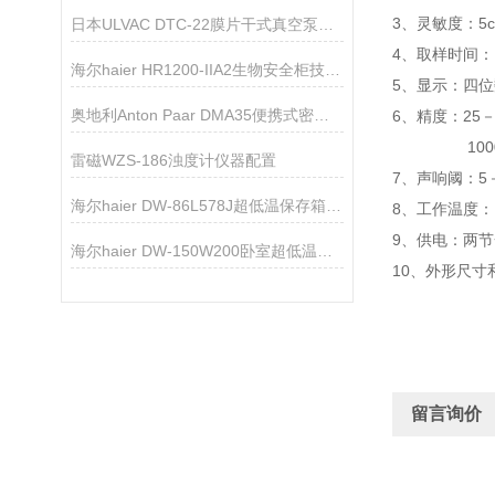
3、灵敏度：5cp
日本ULVAC DTC-22膜片干式真空泵技术参数
4、取样时间：
海尔haier HR1200-IIA2生物安全柜技术资料
5、显示：四
奥地利Anton Paar DMA35便携式密度浓度计
6、精度：25－5
10000－3
雷磁WZS-186浊度计仪器配置
7、声响阈：5
海尔haier DW-86L578J超低温保存箱技术参数
8、工作温度：－
9、供电：两节
海尔haier DW-150W200卧室超低温保存箱技术参数
10、外形尺寸和重
留言询价