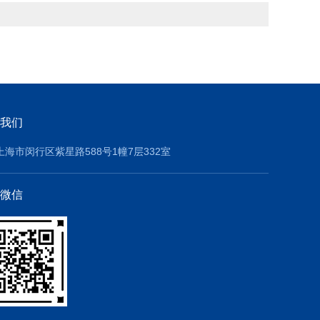
我们
上海市闵行区紫星路588号1幢7层332室
微信