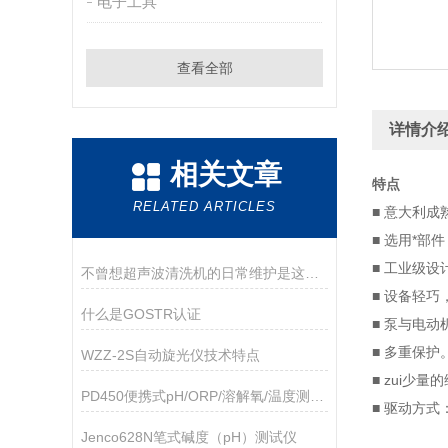
电子工具
查看全部
详情介
相关文章
特点
RELATED ARTICLES
■ 意大利成
■ 选用*
■ 工业级
不曾想超声波清洗机的日常维护是这样的
■ 设备轻巧
什么是GOSTR认证
■ 泵与电
■ 多重保护
WZZ-2S自动旋光仪技术特点
■ zui少
PD450便携式pH/ORP/溶解氧/温度测量仪
■ 驱动方式
Jenco628N笔式碱度（pH）测试仪