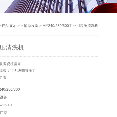
>
产品展示
> >
辅助设备
> MY240/280/300工业用高压清洗机
压清洗机
三联陶瓷柱塞泵
溢流阀：可无级调节压力
压力表
0/280/300
设备
12-10
厂家