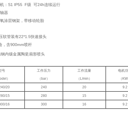
：S1 IP55 F级 可24h连续运行
联轴器
环氧涂层钢架，带移动轮胎
压软管装有22*1.5快速接头
，含900mm喷杆
锈钢内镶金属陶瓷扇形喷头
型号
工作压力
工作流量
电机
odel）
（bar）
（L/min）
（KW
40/20
240
20
9.2
80/15
280
15
9.2
00/16
300
16
9.2