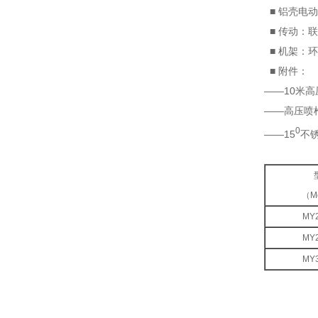
■ 铝壳电动机
■ 传动：
■ 机架：
■ 附件：
——10米高
——高压喷枪
0
——15
不
（M
MY2
MY2
MY3