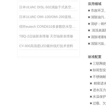
应用领域
日本ULVAC DISL-502渦旋干式真空泵技术参数
■ 市政环
日本ULVAC OMI-100/OMI-200直线过滤器
■ 清除油
■ 清砂：铸
优特eutech COND610多参数防水型测量仪
■
清洗表面
TBQ-2总辐射表维修 天空辐射表维修
■ 清除堵
■ 清除污
CY-300高强度LED紫外线灯技术资料
标准配置
■ 三联陶
■ 卸荷型
■ 不锈钢
■ 精密进
■ 进水压
■ 水温保护
■ 过载、