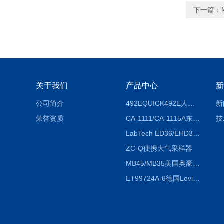
下一篇：
关于我们
产品中心
新
公司简介
492EQUICK492E人体综合测试仪
新
荣誉资质
CA-1111/CA-1115A东京理化EYELA CA-1111/CA-1115A冷却水循环装置
技
LabTech ED36/EHD36智能电热消解仪ED36/EHD36
ZC-Q便携大气采样器
MB45/MB35美国奥豪斯OHAUS MB45/MB35卤素红外水分测定仪
ET99724A-6德国Lovibond ET99724A-6微电脑BOD测定仪