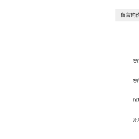
留言询
您
您
联
常