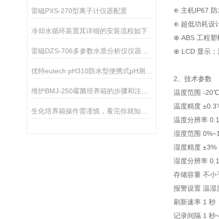
⊕ 主机IP67
雷磁PXS-270型离子计仪器配置
⊕ 超低功耗设
冷却水循环装置其详细的安装流程如下
⊕ ABS 工
雷磁DZS-706多参数水质分析仪仪器配置
⊕ LCD 显
优特eutech pH310防水型便携式pH测量仪
2、技术参数
维护BMJ-250霉菌培养箱的步骤和注意事项如下
温度范围 -20℃
温度精度 ±0.
生化培养箱操作需谨慎，看完你就知道了！
温度分辨率 0.1
湿度范围 0%~1
湿度精度 ±3%
湿度分辨率 0.1
存储容量 不小于
报警设置 温
刷新速率 1 秒
记录间隔 1 秒