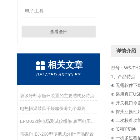
电子工具
查看全部
详情介绍
相关文章
型号：WS-T
RELATED ARTICLES
1、产品特点
⊕ 无需软件
⊕ 采用真正U
谈谈冷却水循环装置的主要结构及特点
⊕ 开关机口令
电热恒温鼓风干燥箱保养九个原则
⊕ 探头互换性
⊕ 二次校准功
EFM022静电场测试仪维修 表面电压测试仪维修
⊕ ℃和℉切换
雷磁PHBJ-260型便携式pH计产品配置
⊕ 一机多过程