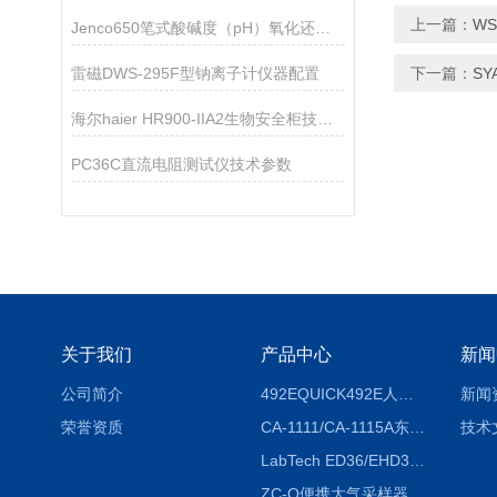
上一篇：
W
Jenco650笔式酸碱度（pH）氧化还原（ORP）测试仪
雷磁DWS-295F型钠离子计仪器配置
下一篇：
SY
海尔haier HR900-IIA2生物安全柜技术参数
PC36C直流电阻测试仪技术参数
关于我们
产品中心
新闻
公司简介
492EQUICK492E人体综合测试仪
新闻
荣誉资质
CA-1111/CA-1115A东京理化EYELA CA-1111/CA-1115A冷却水循环装置
技术
LabTech ED36/EHD36智能电热消解仪ED36/EHD36
ZC-Q便携大气采样器