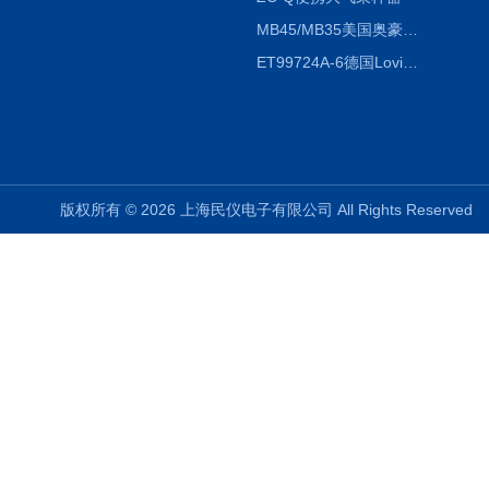
MB45/MB35美国奥豪斯OHAUS MB45/MB35卤素红外水分测定仪
ET99724A-6德国Lovibond ET99724A-6微电脑BOD测定仪
版权所有 © 2026 上海民仪电子有限公司 All Rights Reserve