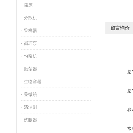
摇床
分散机
留言询价
采样器
循环泵
匀浆机
振荡器
您
生物容器
您
显微镜
清洁剂
联
洗眼器
常