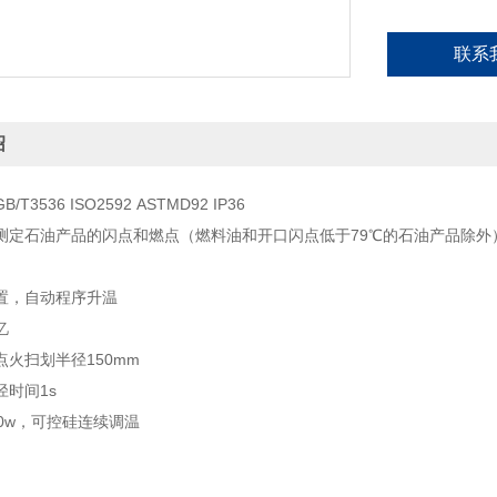
联系
绍
T3536 ISO2592 ASTMD92 IP36
测定石油产品的闪点和燃点（燃料油和开口闪点低于79℃的石油产品除外
置，自动程序升温
忆
点火扫划半径150mm
径时间1s
0w，可控硅连续调温