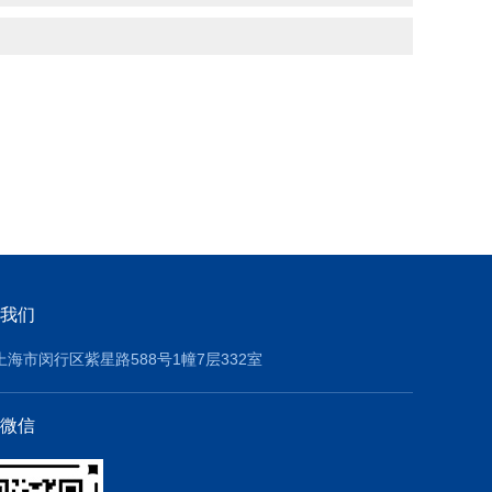
我们
上海市闵行区紫星路588号1幢7层332室
微信