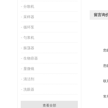
分散机
留言询
采样器
循环泵
匀浆机
振荡器
您
生物容器
您
显微镜
清洁剂
联
洗眼器
常
查看全部