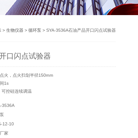
示
>
生物仪器
>
循环泵
> SYA-3536A石油产品开口闪点试验器
开口闪点试验器
点火，点火扫划半径150mm
间1s
w，可控硅连续调温
3536A
泵
12-10
厂家