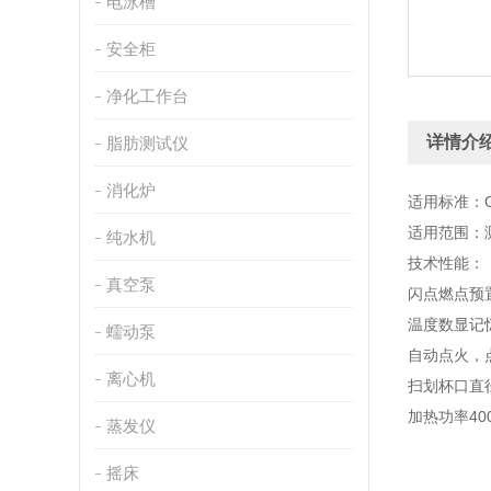
电泳槽
安全柜
净化工作台
详情介
脂肪测试仪
消化炉
适用标准：GB/
适用范围：
纯水机
技术性能：
真空泵
闪点燃点预
温度数显记
蠕动泵
自动点火，
离心机
扫划杯口直
加热功率40
蒸发仪
摇床