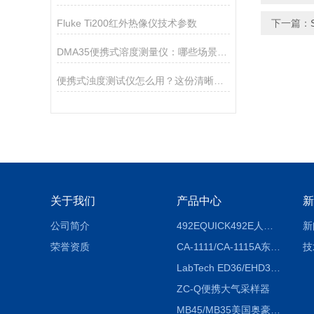
Fluke Ti200红外热像仪技术参数
下一篇：
DMA35便携式溶度测量仪：哪些场景，它都能精准“拿捏”？
便携式浊度测试仪怎么用？这份清晰操作指南，新手一看就会
关于我们
产品中心
新
公司简介
492EQUICK492E人体综合测试仪
新
荣誉资质
CA-1111/CA-1115A东京理化EYELA CA-1111/CA-1115A冷却水循环装置
技
LabTech ED36/EHD36智能电热消解仪ED36/EHD36
ZC-Q便携大气采样器
MB45/MB35美国奥豪斯OHAUS MB45/MB35卤素红外水分测定仪