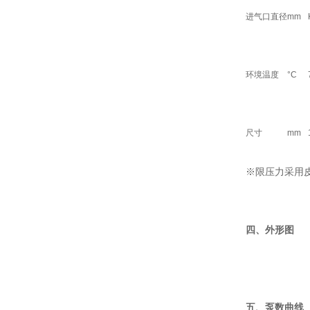
进气口直径
mm
环境温度
°C
尺寸
mm
※限压力采用
四、外形图
五、泵数曲线