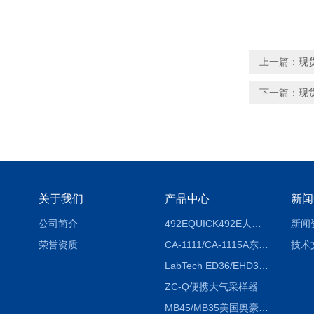
上一篇：
现
下一篇：
现
关于我们
产品中心
新闻
公司简介
492EQUICK492E人体综合测试仪
新闻
荣誉资质
CA-1111/CA-1115A东京理化EYELA CA-1111/CA-1115A冷却水循环装置
技术
LabTech ED36/EHD36智能电热消解仪ED36/EHD36
ZC-Q便携大气采样器
MB45/MB35美国奥豪斯OHAUS MB45/MB35卤素红外水分测定仪