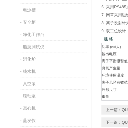
6. 采用RS
电泳槽
7. 网罩采用
安全柜
8. 离子发射
9. 双工位设
净化工作台
规 格
脂肪测试仪
功率 (zui大)
输出电压
消化炉
离子平衡报警值
臭氧产生量
纯水机
环境使用温度
离子风区有效范
真空泵
外形尺寸
蠕动泵
重量
离心机
上一篇：
Q
蒸发仪
下一篇：
QU