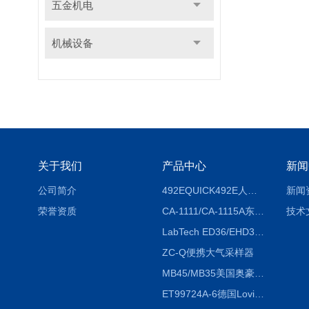
五金机电
机械设备
关于我们
产品中心
新闻
公司简介
492EQUICK492E人体综合测试仪
新闻
荣誉资质
CA-1111/CA-1115A东京理化EYELA CA-1111/CA-1115A冷却水循环装置
技术
LabTech ED36/EHD36智能电热消解仪ED36/EHD36
ZC-Q便携大气采样器
MB45/MB35美国奥豪斯OHAUS MB45/MB35卤素红外水分测定仪
ET99724A-6德国Lovibond ET99724A-6微电脑BOD测定仪