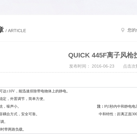
章
您的
/ ARTICLE
QUICK 445F离子风
发布时间： 2016-06-23 点击次数
值可达±10V，能迅速排除带电物体上的静电。
衡度稳定，外置调节，简单方便。
系统，噪声小。
注：
约1秒内中和静电电
用电容耦合方式，安全可靠。
中和特性：距离正面300
量可调。
-Ⅱ可同时带两路负载。