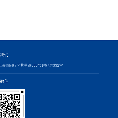
我们
上海市闵行区紫星路588号1幢7层332室
微信