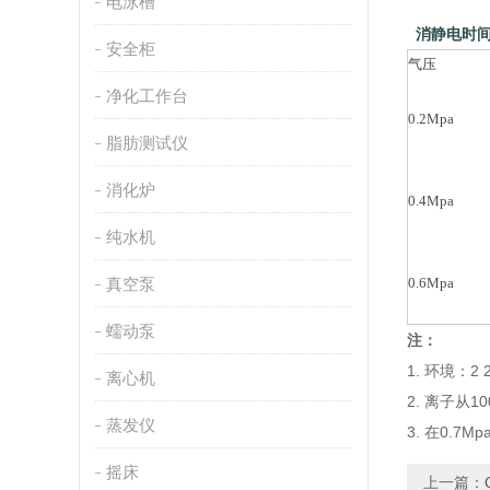
电泳槽
消静电时
安全柜
气压
净化工作台
0.2Mpa
脂肪测试仪
消化炉
0.4Mpa
纯水机
真空泵
0.6Mpa
蠕动泵
注：
1. 环境：2 
离心机
2. 离子从
蒸发仪
3. 在0.7
摇床
上一篇：