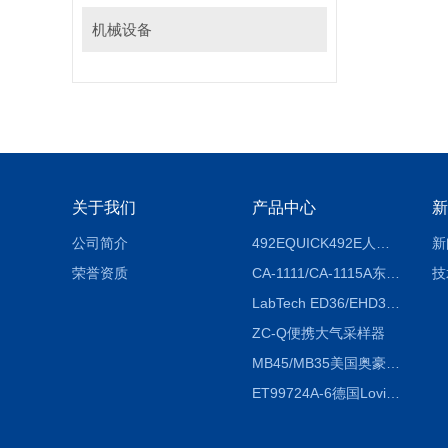
机械设备
关于我们
产品中心
新
公司简介
492EQUICK492E人体综合测试仪
新
荣誉资质
CA-1111/CA-1115A东京理化EYELA CA-1111/CA-1115A冷却水循环装置
技
LabTech ED36/EHD36智能电热消解仪ED36/EHD36
ZC-Q便携大气采样器
MB45/MB35美国奥豪斯OHAUS MB45/MB35卤素红外水分测定仪
ET99724A-6德国Lovibond ET99724A-6微电脑BOD测定仪