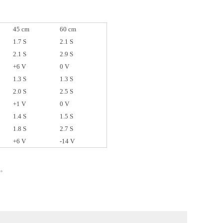
45 cm
60 cm
1.7 S
2.1 S
2.1 S
2.9 S
+6 V
0 V
1.3 S
1.3 S
2.0 S
2.5 S
+1 V
0 V
1.4 S
1.5 S
1.8 S
2.7 S
+6 V
-14 V
定。