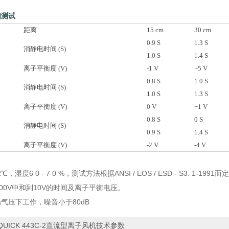
间测试
距离
15 cm
30 cm
0.9 S
1.3 S
消静电时间 (S)
1.0 S
1.4 S
离子平衡度 (V)
-1 V
+5 V
0.8 S
1.0 S
消静电时间 (S)
1.0 S
1.3 S
离子平衡度 (V)
0 V
+1 V
0.8 S
0 S
消静电时间 (S)
0.9 S
1.4 S
离子平衡度 (V)
-2 V
-4 V
2℃，湿度6 0 - 7 0 %，测试方法根据ANSI / EOS / ESD - S3. 1-1991而
1000V中和到10V的时间及离子平衡电压。
Mpa气压下工作，噪音小于80dB
QUICK 443C-2直流型离子风机技术参数