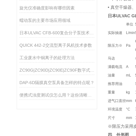
• 真空干燥器
旋光仪准确度影响有哪些因素
日本ULVAC 
蠕动泵的主要市场应用领域
单位
日本ULVAC CFB-600复合分子泵技术参数
实际抽速
L/min
QUICK 442-2交流型离子风机技术参数
限压力
※
Pa
工业废水中铜离子的处理方法
马达
满载电流
A
ZC90G|ZC90D|ZC90E|ZC90F数字式高阻计
油量
mL
DAP-6D隔膜真空泵具备怎样的特点呢？
推荐用油
重量
kg
便携式浊度测试仪怎么用？这份清晰操作指南，新手一看就会
进气口直径
mm
环境温度
°C
尺寸
mm
※限压力采用
四、外形图