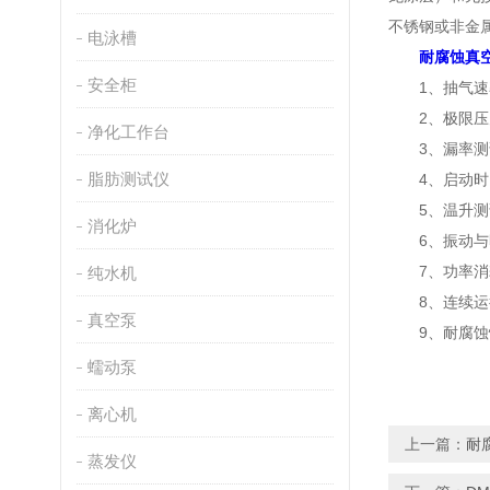
不锈钢或非金
电泳槽
耐腐蚀真
安全柜
1、抽气速率
2、极限压力
净化工作台
3、漏率测试
脂肪测试仪
4、启动时间
5、温升测试
消化炉
6、振动与噪
7、功率消耗
纯水机
8、连续运行
真空泵
9、耐腐蚀性
蠕动泵
离心机
上一篇：
耐
蒸发仪