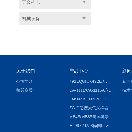
五金机电
机械设备
关于我们
产品中心
新闻
公司简介
492EQUICK492E人体综合测试仪
新闻
荣誉资质
CA-1111/CA-1115A东京理化EYELA CA-1111/CA-1115A冷却水循环装置
技术
LabTech ED36/EHD36智能电热消解仪ED36/EHD36
ZC-Q便携大气采样器
MB45/MB35美国奥豪斯OHAUS MB45/MB35卤素红外水分测定仪
ET99724A-6德国Lovibond ET99724A-6微电脑BOD测定仪