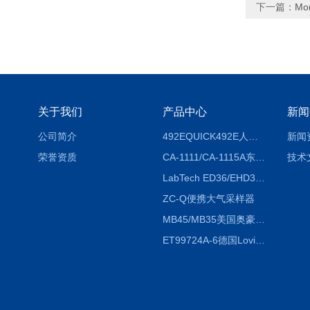
下一篇：
M
关于我们
产品中心
新闻
公司简介
492EQUICK492E人体综合测试仪
新闻
荣誉资质
CA-1111/CA-1115A东京理化EYELA CA-1111/CA-1115A冷却水循环装置
技术
LabTech ED36/EHD36智能电热消解仪ED36/EHD36
ZC-Q便携大气采样器
MB45/MB35美国奥豪斯OHAUS MB45/MB35卤素红外水分测定仪
ET99724A-6德国Lovibond ET99724A-6微电脑BOD测定仪