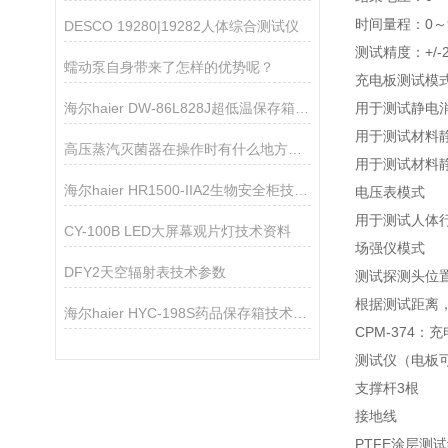
时间量程：0～
DESCO 19280|19282人体综合测试仪
测试精度：+/-2
蠕动泵自身带来了怎样的优势呢？
充电板测试模
海尔haier DW-86L828J超低温保存箱技术参数
用于测试静电消除
用于测试材料静电
高压蒸汽灭菌器在操作时有什么地方需要注意的呢？
用于测试材料静电
海尔haier HR1500-IIA2生物安全柜技术参数
电压表模式
用于测试人体行走静
CY-100B LED大屏幕观片灯技术资料
场强仪模式
DFY2天空辐射表技术参数
测试探测头位
根据测试距离
海尔haier HYC-198S药品保存箱技术资料
CPM-374
测试仪（电板
支撑杆3根
接地线
PTFE涂层测