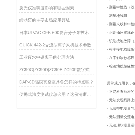
· 测量中性线（
旋光仪准确度影响有哪些因素
· 测量地线阻
蠕动泵的主要市场应用领域
· 测量火线和中
日本ULVAC CFB-600复合分子泵技术参数
· 识别插座接线正
· 识别接地故障
QUICK 442-2交流型离子风机技术参数
· 检测接地故障
工业废水中铜离子的处理方法
· 在不影响敏感
· 检验地线绝缘性
ZC90G|ZC90D|ZC90E|ZC90F数字式高阻计
DAP-6D隔膜真空泵具备怎样的特点呢？
用常规万用表，
· 不易检查插座
便携式浊度测试仪怎么用？这份清晰操作指南，新手一看就会
· 无法发现线路
· 无法带电测量
· 无法测量交流
· 无法现场测量