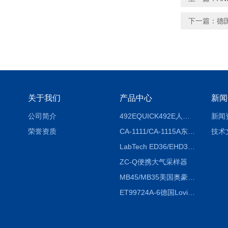
下一篇：
德国
关于我们
产品中心
新闻
公司简介
492EQUICK492E人体综合测试仪
新闻
荣誉资质
CA-1111/CA-1115A东京理化EYELA CA-1111/CA-1115A冷却水循环装置
技术
LabTech ED36/EHD36智能电热消解仪ED36/EHD36
ZC-Q便携大气采样器
MB45/MB35美国奥豪斯OHAUS MB45/MB35卤素红外水分测定仪
ET99724A-6德国Lovibond ET99724A-6微电脑BOD测定仪