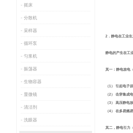
摇床
分散机
采样器
2
．静电在工业生
循环泵
静电的产生在工
匀浆机
振荡器
其一：静电放电（
生物容器
（1） 引起电子
显微镜
（2） 击穿集成
（3） 高压静电
清洁剂
（4） 在多易
洗眼器
其二，静电引力（