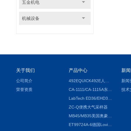
五金机电
机械设备
关于我们
产品中心
新闻
公司简介
492EQUICK492E人体综合测试仪
新闻
荣誉资质
CA-1111/CA-1115A东京理化EYELA CA-1111/CA-1115A冷却水循环装置
技术
LabTech ED36/EHD36智能电热消解仪ED36/EHD36
ZC-Q便携大气采样器
MB45/MB35美国奥豪斯OHAUS MB45/MB35卤素红外水分测定仪
ET99724A-6德国Lovibond ET99724A-6微电脑BOD测定仪