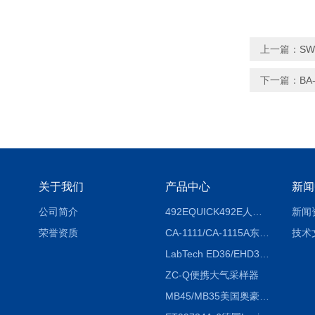
上一篇：
S
下一篇：
BA
关于我们
产品中心
新闻
公司简介
492EQUICK492E人体综合测试仪
新闻
荣誉资质
CA-1111/CA-1115A东京理化EYELA CA-1111/CA-1115A冷却水循环装置
技术
LabTech ED36/EHD36智能电热消解仪ED36/EHD36
ZC-Q便携大气采样器
MB45/MB35美国奥豪斯OHAUS MB45/MB35卤素红外水分测定仪