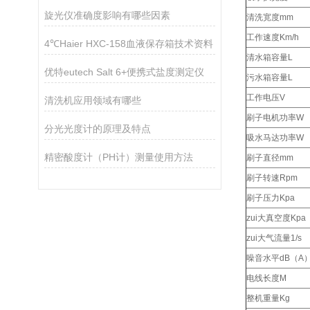
旋光仪准确度影响有哪些因素
清洗宽度mm
工作速度Km/h
4℃Haier HXC-158血液保存箱技术资料
清水箱容量L
优特eutech Salt 6+便携式盐度测定仪
污水箱容量L
工作电压V
清洗机应用领域有哪些
刷子电机功率W
分光光度计的原理及特点
吸水马达功率W
精密酸度计（PH计）测量使用方法
刷子直径mm
刷子转速Rpm
刷子压力Kpa
zui大真空度Kpa
zui大气流量1/s
噪音水平dB（A
电线长度M
整机重量Kg