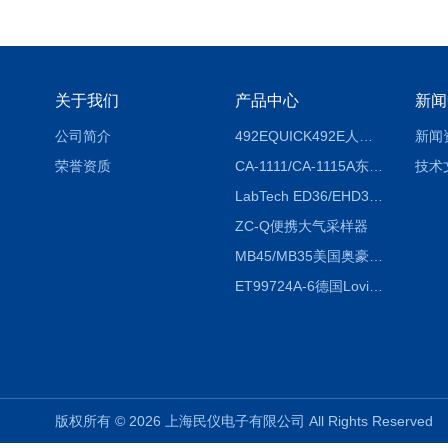
关于我们
产品中心
新闻
公司简介
492EQUICK492E人体综合测试仪
新闻
荣誉资质
CA-1111/CA-1115A东京理化EYELA CA-1111/CA-1115A冷却水循环装置
技术
LabTech ED36/EHD36智能电热消解仪ED36/EHD36
ZC-Q便携大气采样器
MB45/MB35美国奥豪斯OHAUS MB45/MB35卤素红外水分测定仪
ET99724A-6德国Lovibond ET99724A-6微电脑BOD测定仪
版权所有 © 2026 上海民仪电子有限公司 All Rights Reserve