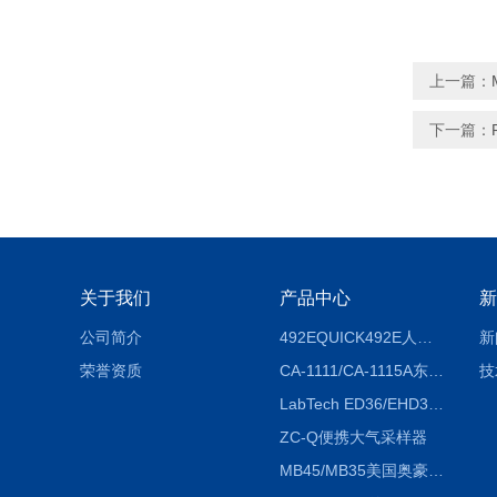
上一篇：
下一篇：
关于我们
产品中心
新
公司简介
492EQUICK492E人体综合测试仪
新
荣誉资质
CA-1111/CA-1115A东京理化EYELA CA-1111/CA-1115A冷却水循环装置
技
LabTech ED36/EHD36智能电热消解仪ED36/EHD36
ZC-Q便携大气采样器
MB45/MB35美国奥豪斯OHAUS MB45/MB35卤素红外水分测定仪