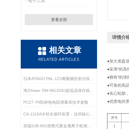
电子工具
查看全部
详情介
相关文章
RELATED ARTICLES
●加大底盘
●采用*的
●拥有*的
日本ATAGO PAL-12S葡聚糖折射仪应用指导
●可靠的高
海尔haier DW-86L828J超低温保存箱技术资料
●实心轮胎
●优质电控
PC27-7H防静电电阻测量表技术参数
CA-1115A冷却水循环装置：这些核心领域，都离不开它的关键助力！
序号
雷磁SJB-801便携式重金属离子检测箱仪器配置
1