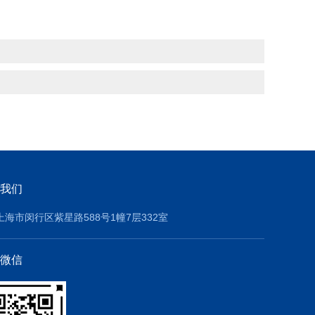
我们
上海市闵行区紫星路588号1幢7层332室
微信