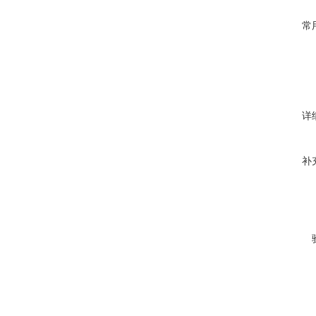
常
详
补