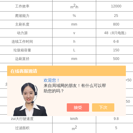
2
工作效率
12000
m
/h
爬坡能力
%
25
主刷长度
mm
800
动力源
v
48（8只电瓶）
连续工作时间
h
6-8
垃圾箱容量
L
150
边刷直径
mm
500
驱动功率（电机）
w
1800
作业功率（电机）
欢迎您！
w
600+400+80*4+50
主刷+风机+边刷+振尘
来自局域网的朋友！有什么可以帮
助您的吗？
转弯半径
mm
0（原地转弯）
尺 寸
mm
2000*1850*1450
zui大工作速度
km/h
7
zui大行驶速度
km/h
9.8
2
过滤面积
5
m