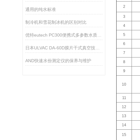
2
通用的纯水标准
3
制冷机和雪花制冰机的区别对比
4
优特eutech PC300便携式多参数水质测量仪
5
6
日本ULVAC DA-60D膜片干式真空技术参数
7
AND快速水份测定仪的保养与维护
8
9
10
11
12
13
14
15