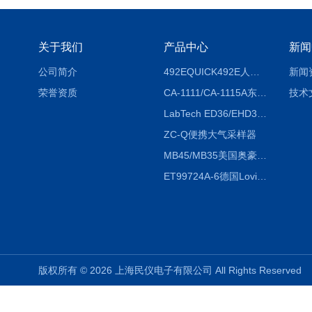
关于我们
产品中心
新闻
公司简介
492EQUICK492E人体综合测试仪
新闻
荣誉资质
CA-1111/CA-1115A东京理化EYELA CA-1111/CA-1115A冷却水循环装置
技术
LabTech ED36/EHD36智能电热消解仪ED36/EHD36
ZC-Q便携大气采样器
MB45/MB35美国奥豪斯OHAUS MB45/MB35卤素红外水分测定仪
ET99724A-6德国Lovibond ET99724A-6微电脑BOD测定仪
版权所有 © 2026 上海民仪电子有限公司 All Rights Reserve