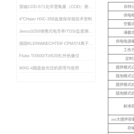
雷磁COD-571化学需氧量（COD）测定仪详细配置
自转
供电
4℃Haier HXC-358血液保存箱技术资料
空载
Jenco3250便携式电导率/TDS/盐度测量仪
满载
供电电源
德国KLEINWAECHTER CPM374离子风机静电平板监测器
工作
Fluke TiX500/TiX520红外热像仪
定时
搅拌模式
WXG-4圆盘旋光仪的原理与使用
脱泡模式
搅拌模式
脱泡模式
标准
zui大搅拌容
存