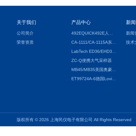
关于我们
产品中心
新闻
公司简介
492EQUICK492E人体综合测试仪
新闻
荣誉资质
CA-1111/CA-1115A东京理化EYELA CA-1111/CA-1115A冷却水循环装置
技术
LabTech ED36/EHD36智能电热消解仪ED36/EHD36
ZC-Q便携大气采样器
MB45/MB35美国奥豪斯OHAUS MB45/MB35卤素红外水分测定仪
ET99724A-6德国Lovibond ET99724A-6微电脑BOD测定仪
版权所有 © 2026 上海民仪电子有限公司 All Rights Reserve