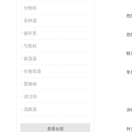
分散机
您
采样器
循环泵
您
匀浆机
联
振荡器
生物容器
常
显微镜
清洁剂
洗眼器
详
查看全部
补