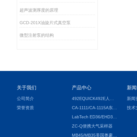
超声波测厚度的原理
GCD-201X油旋片式真空泵
微型注射泵的结构
关于我们
产品中心
新闻
公司简介
492EQUICK492E人体综合测试仪
新闻
荣誉资质
CA-1111/CA-1115A东京理化EYELA CA-1111/CA-1115A冷却水循环装置
技术
LabTech ED36/EHD36智能电热消解仪ED36/EHD36
ZC-Q便携大气采样器
MB45/MB35美国奥豪斯OHAUS MB45/MB35卤素红外水分测定仪