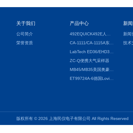
关于我们
产品中心
新闻
公司简介
492EQUICK492E人体综合测试仪
新闻
荣誉资质
CA-1111/CA-1115A东京理化EYELA CA-1111/CA-1115A冷却水循环装置
技术
LabTech ED36/EHD36智能电热消解仪ED36/EHD36
ZC-Q便携大气采样器
MB45/MB35美国奥豪斯OHAUS MB45/MB35卤素红外水分测定仪
ET99724A-6德国Lovibond ET99724A-6微电脑BOD测定仪
版权所有 © 2026 上海民仪电子有限公司 All Rights Reserve