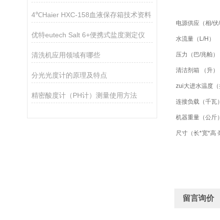
4℃Haier HXC-158血液保存箱技术资料
电源供应（相/伏
优特eutech Salt 6+便携式盐度测定仪
水流量（L/H）
清洗机应用领域有哪些
压力（巴/兆帕）
清洁剂箱 （升）
分光光度计的原理及特点
zui大进水温度
精密酸度计（PH计）测量使用方法
连接负载（千瓦
机器重量（公斤
尺寸（长*宽*高
留言询价