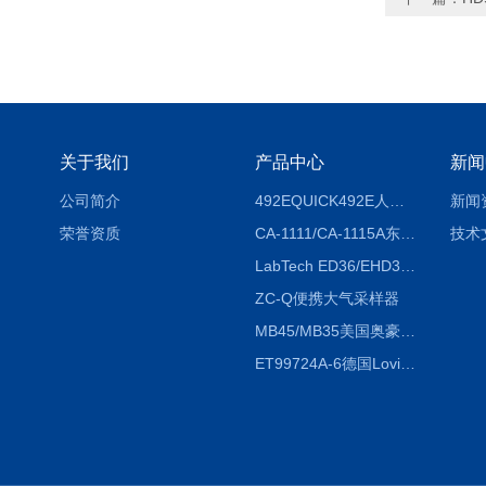
关于我们
产品中心
新闻
公司简介
492EQUICK492E人体综合测试仪
新闻
荣誉资质
CA-1111/CA-1115A东京理化EYELA CA-1111/CA-1115A冷却水循环装置
技术
LabTech ED36/EHD36智能电热消解仪ED36/EHD36
ZC-Q便携大气采样器
MB45/MB35美国奥豪斯OHAUS MB45/MB35卤素红外水分测定仪
ET99724A-6德国Lovibond ET99724A-6微电脑BOD测定仪