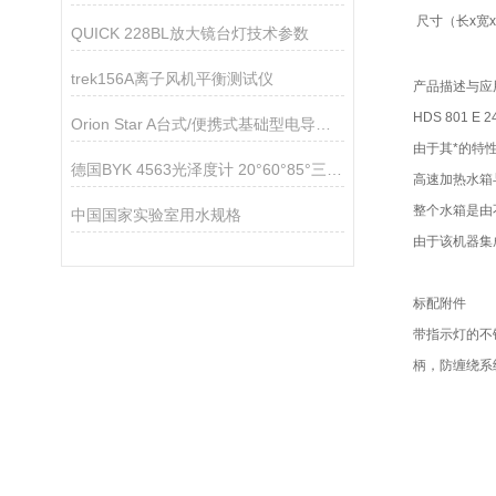
尺寸（长x宽
QUICK 228BL放大镜台灯技术参数
trek156A离子风机平衡测试仪
产品描述与应
HDS 801
Orion Star A台式/便携式基础型电导率测量仪技术参数
由于其*的特
德国BYK 4563光泽度计 20°60°85°三角度微型光泽度仪
高速加热水箱
整个水箱是由
中国国家实验室用水规格
由于该机器集
标配附件
带指示灯的不锈
柄，防缠绕系