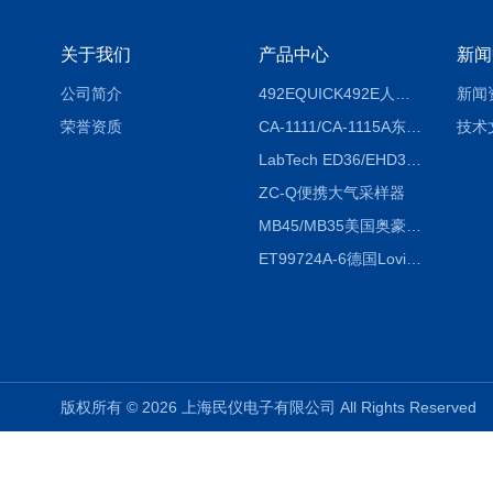
关于我们
产品中心
新闻
公司简介
492EQUICK492E人体综合测试仪
新闻
荣誉资质
CA-1111/CA-1115A东京理化EYELA CA-1111/CA-1115A冷却水循环装置
技术
LabTech ED36/EHD36智能电热消解仪ED36/EHD36
ZC-Q便携大气采样器
MB45/MB35美国奥豪斯OHAUS MB45/MB35卤素红外水分测定仪
ET99724A-6德国Lovibond ET99724A-6微电脑BOD测定仪
版权所有 © 2026 上海民仪电子有限公司 All Rights Reserve