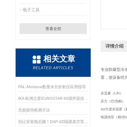
电子工具
查看全部
详情介绍
相关文章
RELATED ARTICLES
专业防爆型冷水高
置，使设备经
PAL-Moisture数显水分折射仪应用指导
水流量（L/H）
IKA 欧洲之星EUROSTAR 60搅拌器技术资料
压力（巴/兆帕）
zui大进水温度
无损探伤检测方法
电源供应（相/伏
别让安装拖后腿！DAP-6D隔膜真空泵，手把手教你快速就位