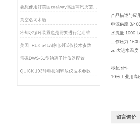
要想使用好美国zealway高压蒸汽灭菌器需按照以下步骤
产品描述与应
真空名词术语
电源供应 3/400/
冷却水循环装置也是需要进行定期维护的
水流量 1000 L
工作压力 160ba
美国TREK 541A静电测试仪技术参数
zui大进水温度 
雷磁DWS-51型钠离子计仪器配置
标配附件
QUICK 193静电检测释放仪技术参数
10米工业用高
留言询价